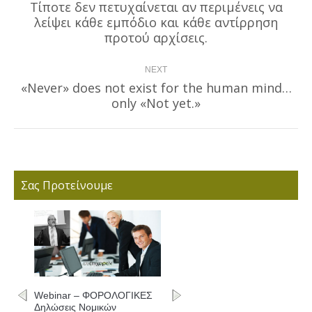
navigation
Τίποτε δεν πετυχαίνεται αν περιμένεις να
λείψει κάθε εμπόδιο και κάθε αντίρρηση
Previous
post:
προτού αρχίσεις.
NEXT
«Never» does not exist for the human mind…
Next
only «Not yet.»
post:
Σας Προτείνουμε
Webinar – ΦΟΡΟΛΟΓΙΚΕΣ
Δηλώσεις Νομικών