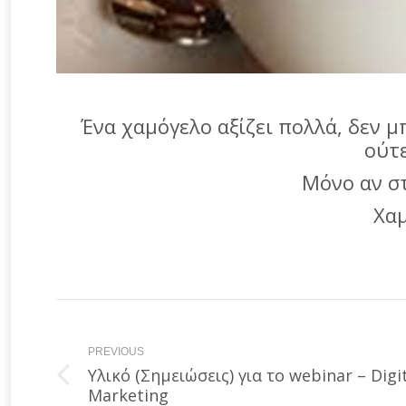
Ένα χαμόγελο αξίζει πολλά, δεν μπ
ούτε
Μόνο αν στ
Χαμ
Post
navigation
PREVIOUS
Υλικό (Σημειώσεις) για το webinar – Digi
Previous
Marketing
post: