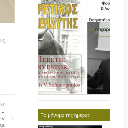
ις,
XT
 –
Το μήνυμα της ημέρας
ών
αι