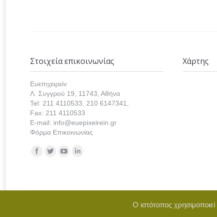
Στοιχεία επικοινωνίας
Χάρτης
Ευεπιχειρείν
Λ. Συγγρού 19, 11743, Αθήνα
Tel: 211 4110533, 210 6147341,
Fax: 211 4110533
E-mail: info@euepixeirein.gr
Φόρμα Επικοινωνίας
Find us on:
Ο ιστότοπος χρησιμοποιεί
Copyright © 2021 euepixeirein.gr | Develope