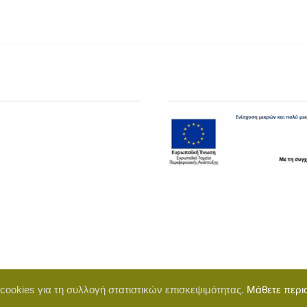
 cookies για τη συλλογή στατιστικών επισκεψιμότητας.
Μάθετε περι
d by BigWebTheory