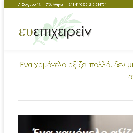
Λ. Συγγρού 19, 11743, Αθήνα
211 4110533, 210 6147341
Ένα χαμόγελο αξίζει πολλά, δεν μπ
σ
You are here: