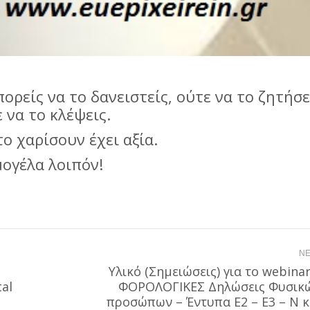
ορείς να το δανειστείς, ούτε να το ζητήσε
 να το κλέψεις.
ο χαρίσουν έχει αξία.
ογέλα λοιπόν!
NE
Υλικό (Σημειώσεις) για το webinar
tal
ΦΟΡΟΛΟΓΙΚΕΣ Δηλώσεις Φυσικ
Next
προσώπων – Έντυπα Ε2 – Ε3 – Ν κ
post: