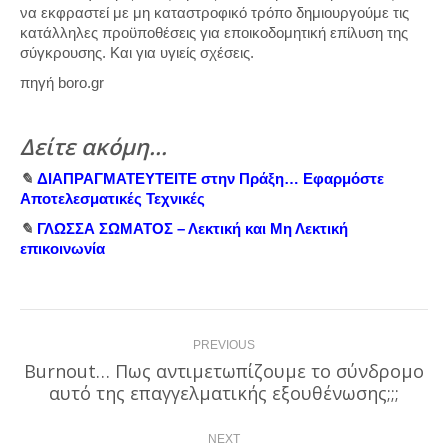
να εκφραστεί με μη καταστροφικό τρόπο δημιουργούμε τις
κατάλληλες προϋποθέσεις για εποικοδομητική επίλυση της
σύγκρουσης. Και για υγιείς σχέσεις.
πηγή boro.gr
Δείτε ακόμη…
✎
ΔΙΑΠΡΑΓΜΑΤΕΥΤΕΙΤΕ στην Πράξη… Εφαρμόστε
Αποτελεσματικές Τεχνικές
✎
ΓΛΩΣΣΑ ΣΩΜΑΤΟΣ – Λεκτική και Μη Λεκτική
επικοινωνία
Post
PREVIOUS
navigation
Burnout… Πως αντιμετωπίζουμε το σύνδρομο
Previous
αυτό της επαγγελματικής εξουθένωσης;;;
post:
NEXT