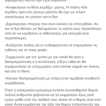
θυμωμένος» και ότι «με έχεις θυμώσει»
-Αποφεύγουν τη θέση κερδίζω- χάνεις. Η στάση «Θα
κερδίσω άρα εσύ χάνεις» μάλλον θα έχει ως τελικό
αποτέλεσμα να χάσουν και οι δυο
-Δημιουργούν στόχους που είναι εύκολο να επιτευχθούν. Αν
και οι δυο θέλουν να διατηρήσουν τη σχέση τους περισσότερο
από ότι να κερδίσουν οι πιθανότητες για επιτυχία είναι
περισσότερες.
-Αναζητούν λύσεις και εν ενδιαφέρονται να επιμερίσουν τις
ευθύνες για το ποιος φταίει.
-Συμφωνούν για τον τρόπο με τον οποίο θα γίνει η
διαπραγμάτευση ή η ανταλλαγή. («Εγώ πιθανόν θα
συμφωνούσα να υποχωρήσω από κάποια σημεία αν έκανες
και εσύ το ίδιο»)
-Κάνουν διαπραγμάτευση με στόχο έναν αμοιβαίο αποδεκτό
συμβιβασμό,
Όταν η σύγκρουση εμπεριέχει έντονα συναισθήματα θυμού
πολλοί άνθρωποι φοβούνται να τα εκφράσουν ίσως γιατί
έχουν μάθει από την παιδική τους ηλικία ότι ο θυμός είναι κάτι
κακό. Αναγνωρίζοντας την αξία του θυμού επιτρέποντάς του