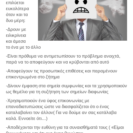
επιλύεται
ευκολότερα
όταν και τα
δυο μέρη:
-Δρουν με
ειλικρίνεια
και άμεσα
το ένα με το άλλο
-Είναι πρόθυμα να αντιμετωπίσουν το πρόβλημα ανοιχτά,
παρά να το αποφεύγουν και να κρύβονται από αυτό
-Αποφεύγουν τις προσωπικές επιθέσεις και παραμένουν
επικεντρωμένα στο ζήτημα
-Δίνουν έμφαση στα σημεία συμφωνίας και τα χρησιμοποιούν
ως θεμέλιο για τη συζήτηση των σημείων διαφωνίας
-Χρησιμοποιούν ένα ύφος επικοινωνίας με
επαναδιατυπώσεις ώστε να διασφαλίζεται ότι ο ένας
καταλαβαίνει τον άλλον( Για να δούμε αν σας κατάλαβα
καλά. Εννοείτε ότι…)
-Αποδέχονται την ευθύνη για τα συναισθήματά τους ( «Είμαι