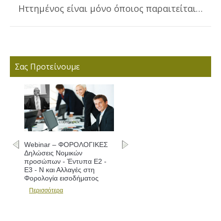
Ηττημένος είναι μόνο όποιος παραιτείται…
Next
post:
Σας Προτείνουμε
Webinar – ΦΟΡΟΛΟΓΙΚΕΣ
Δηλώσεις Νομικών
προσώπων - Έντυπα Ε2 -
Ε3 - Ν και Αλλαγές στη
Φορολογία εισοδήματος
Περισσότερα