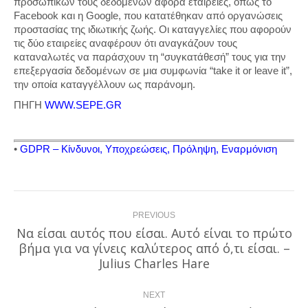
προσωπικών τους δεδομένων αφορά εταιρείες, όπως το
Facebook και η Google, που κατατέθηκαν από οργανώσεις
προστασίας της ιδιωτικής ζωής. Οι καταγγελίες που αφορούν
τις δύο εταιρείες αναφέρουν ότι αναγκάζουν τους
καταναλωτές να παράσχουν τη “συγκατάθεσή” τους για την
επεξεργασία δεδομένων σε μια συμφωνία “take it or leave it”,
την οποία καταγγέλλουν ως παράνομη.
ΠΗΓΗ
WWW.SEPE.GR
•
GDPR – Κίνδυνοι, Υποχρεώσεις, Πρόληψη, Εναρμόνιση
Post
PREVIOUS
navigation
Να είσαι αυτός που είσαι. Αυτό είναι το πρώτο
βήμα για να γίνεις καλύτερος από ό,τι είσαι. –
Previous
post:
Julius Charles Hare
NEXT