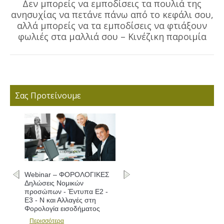
Δεν μπορείς να εμποδίσεις τα πουλιά της
ανησυχίας να πετάνε πάνω από το κεφάλι σου,
Next
αλλά μπορείς να τα εμποδίσεις να φτιάξουν
post:
φωλιές στα μαλλιά σου – Κινέζικη παροιμία
Σας Προτείνουμε
Webinar – ΦΟΡΟΛΟΓΙΚΕΣ
Δηλώσεις Νομικών
προσώπων - Έντυπα Ε2 -
Ε3 - Ν και Αλλαγές στη
Φορολογία εισοδήματος
Περισσότερα