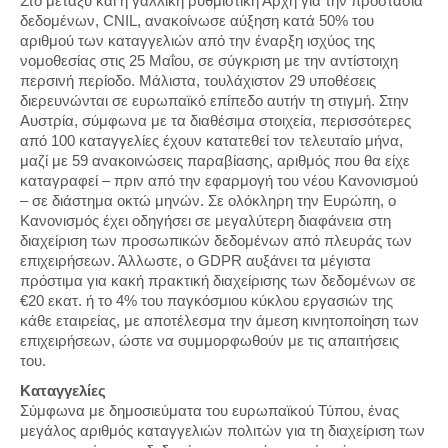
Στο μεταξύ και η γαλλική ρυθμιστική Αρχή για την προστασία
δεδομένων, CNIL, ανακοίνωσε αύξηση κατά 50% του
αριθμού των καταγγελιών από την έναρξη ισχύος της
νομοθεσίας στις 25 Μαΐου, σε σύγκριση με την αντίστοιχη
περσινή περίοδο. Μάλιστα, τουλάχιστον 29 υποθέσεις
διερευνώνται σε ευρωπαϊκό επίπεδο αυτήν τη στιγμή. Στην
Αυστρία, σύμφωνα με τα διαθέσιμα στοιχεία, περισσότερες
από 100 καταγγελίες έχουν κατατεθεί τον τελευταίο μήνα,
μαζί με 59 ανακοινώσεις παραβίασης, αριθμός που θα είχε
καταγραφεί – πριν από την εφαρμογή του νέου Κανονισμού
– σε διάστημα οκτώ μηνών. Σε ολόκληρη την Ευρώπη, ο
Κανονισμός έχει οδηγήσει σε μεγαλύτερη διαφάνεια στη
διαχείριση των προσωπικών δεδομένων από πλευράς των
επιχειρήσεων. Άλλωστε, ο GDPR αυξάνει τα μέγιστα
πρόστιμα για κακή πρακτική διαχείρισης των δεδομένων σε
€20 εκατ. ή το 4% του παγκόσμιου κύκλου εργασιών της
κάθε εταιρείας, με αποτέλεσμα την άμεση κινητοποίηση των
επιχειρήσεων, ώστε να συμμορφωθούν με τις απαιτήσεις
του.
Καταγγελίες
Σύμφωνα με δημοσιεύματα του ευρωπαϊκού Τύπου, ένας
μεγάλος αριθμός καταγγελιών πολιτών για τη διαχείριση των