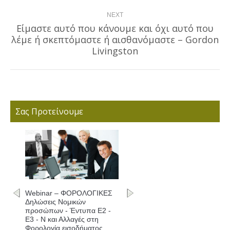
NEXT
Είμαστε αυτό που κάνουμε και όχι αυτό που
λέμε ή σκεπτόμαστε ή αισθανόμαστε – Gordon
Next
post:
Livingston
Σας Προτείνουμε
Webinar – ΦΟΡΟΛΟΓΙΚΕΣ
Δηλώσεις Νομικών
προσώπων - Έντυπα Ε2 -
Ε3 - Ν και Αλλαγές στη
Φορολογία εισοδήματος