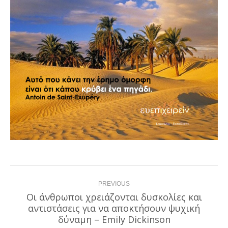
Post
PREVIOUS
navigation
Οι άνθρωποι χρειάζονται δυσκολίες και
αντιστάσεις για να αποκτήσουν ψυχική
Previous
post:
δύναμη – Emily Dickinson