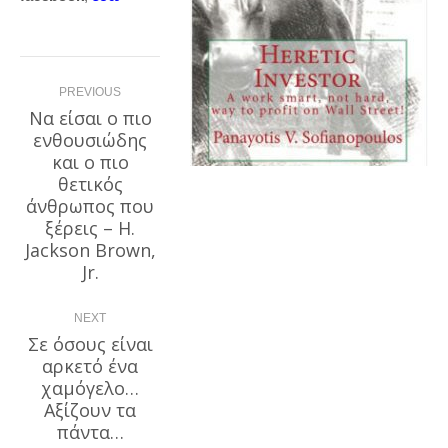
Post
PREVIOUS
navigation
Να είσαι ο πιο
ενθουσιώδης
και ο πιο
θετικός
Previous
άνθρωπος που
post:
ξέρεις – H.
Jackson Brown,
Jr.
NEXT
Σε όσους είναι
αρκετό ένα
χαμόγελο…
Next
post:
Αξίζουν τα
πάντα…