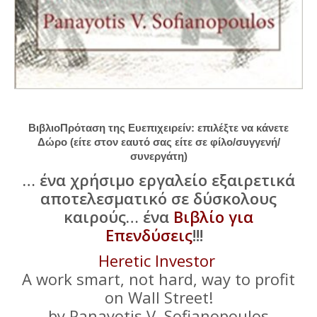
ΒιβλιοΠρόταση της Ευεπιχειρείν: επιλέξτε να κάνετε
Δώρο (είτε στον εαυτό σας είτε σε φίλο/συγγενή/
συνεργάτη)
… ένα χρήσιμο εργαλείο εξαιρετικά
αποτελεσματικό σε δύσκολους
καιρούς… ένα
Βιβλίο για
Επενδύσεις
!!!
Heretic Investor
A work smart, not hard, way to profit
on Wall Street!
by Panayotis V. Sofianopoulos