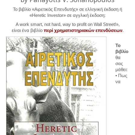
Το βιβλίο «Αιρετικός Επενδυτής» σε ελληνική έκδοση ή
«Heretic Investor» σε αγγλική έκδοση:
A work smart, not hard, way to profit on Wall Street!»,
είναι ένα βιβλίο
περί χρηματιστηριακών επενδύσεων
.
Το
βιβλίο
θα
σας
μάθει:
• Πως
να