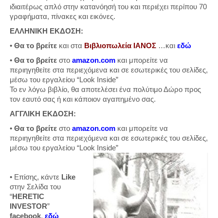
ιδιαιτέρως απλό στην κατανόησή του και περιέχει περίπου 70
γραφήματα, πίνακες και εικόνες.
ΕΛΛΗΝΙΚΗ ΕΚΔΟΣΗ:
•
Θα το βρείτε
και στα
Βιβλιοπωλεία ΙΑΝΟΣ
…και
εδώ
•
Θα το βρείτε
στο
amazon.com
και μπορείτε να
περιηγηθείτε στα περιεχόμενα και σε εσωτερικές του σελίδες,
μέσω του εργαλείου “Look Inside”
Το εν λόγω βιβλίο, θα αποτελέσει ένα πολύτιμο Δώρο προς
τον εαυτό σας ή και κάποιον αγαπημένο σας.
ΑΓΓΛΙΚΗ ΕΚΔΟΣΗ:
•
Θα το βρείτε
στο
amazon.com
και μπορείτε να
περιηγηθείτε στα περιεχόμενα και σε εσωτερικές του σελίδες,
μέσω του εργαλείου “Look Inside”
• Επίσης, κάντε
Like
στην Σελίδα του
“
HERETIC
INVESTOR
”
facebook
,
εδώ