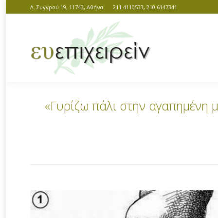
Λ. Συγγρού 19, 11743, Αθήνα
211 4110533, 210 6147341
«Γυρίζω πάλι στην αγαπημένη μ
You are here: