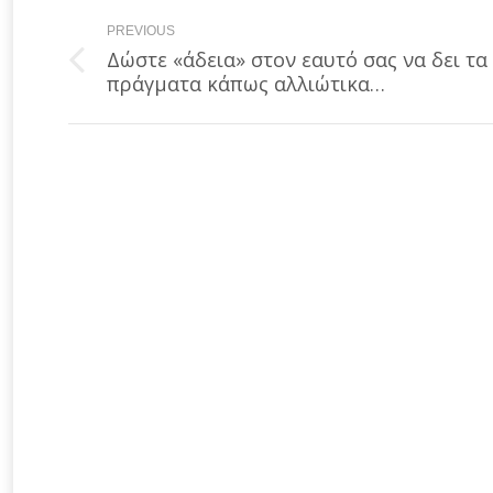
Post
PREVIOUS
navigation
Δώστε «άδεια» στον εαυτό σας να δει τα
Previous
πράγματα κάπως αλλιώτικα…
post: