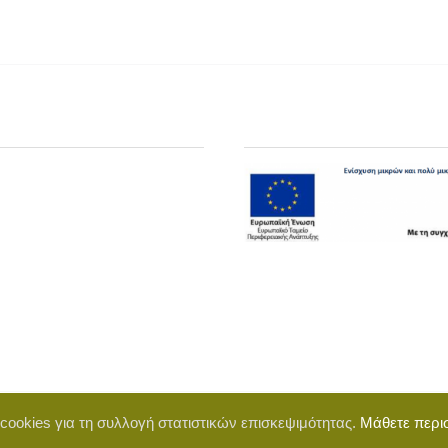
 cookies για τη συλλογή στατιστικών επισκεψιμότητας.
Μάθετε περι
d by BigWebTheory