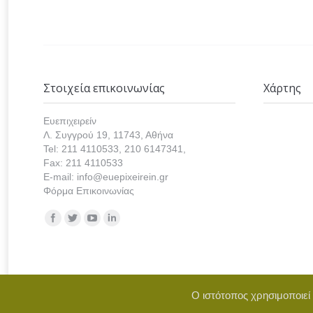
Στοιχεία επικοινωνίας
Χάρτης
Ευεπιχειρείν
Λ. Συγγρού 19, 11743, Αθήνα
Tel: 211 4110533, 210 6147341,
Fax: 211 4110533
E-mail: info@euepixeirein.gr
Φόρμα Επικοινωνίας
Find us on:
Ο ιστότοπος χρησιμοποιεί
Copyright © 2021 euepixeirein.gr | Develope