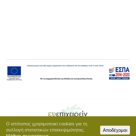
Ο ιστότοπος χρησιμοποιεί cookies για τη
Copyright © 2021 euepixeirein.gr | Developed by BigWebTheory
συλλογή στατιστικών επισκεψιμότητας.
Αποδέχομαι
footer-menu
Μάθετε περισσότερα.