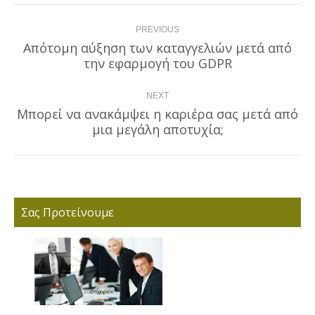
Post
PREVIOUS
navigation
Απότομη αύξηση των καταγγελιών μετά από
Previous
την εφαρμογή του GDPR
post:
NEXT
Μπορεί να ανακάμψει η καριέρα σας μετά από
Next
μια μεγάλη αποτυχία;
post:
Σας Προτείνουμε