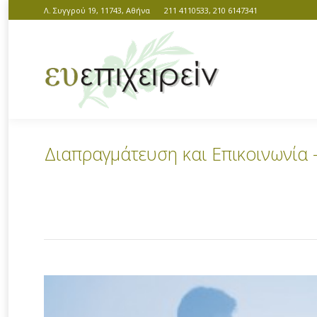
Λ. Συγγρού 19, 11743, Αθήνα
211 4110533, 210 6147341
Διαπραγμάτευση και Επικοινωνία –
You are here: