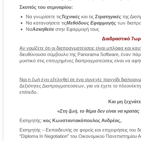
Σκοπός του σεμιναρίου:
Να γνωρίσετε τις
Τεχνικές
και τις
Στρατηγικές
της Δια
Να κατανοήσετε τις
Μεθόδους Εφαρμογής
των διαπρ
Να
Ασκηθείτε
στην Εφαρμογή τους
Διαδραστικό 7ω
Αν νομίζετε ότι οι διαπραγματεύσεις είναι μπλόφα και κα
διευθύνουσα σύμβουλο της Panorama Software, έναν πάροχ
μυστικό στις επιτυχημένες διαπραγματεύσεις είναι να αφήν
Ναι η ζωή έχει εξελιχθεί σε ένα συνεχές παιχνίδι διαπραγ
Δεξιότητες Διαπραγματεύσεων, για να έχετε το πλεονέκ
επίπεδο.
Και μη ξεχνάτε
«Στη ζωή, το θέμα δεν είναι να κρατά
Εισηγητής:
κος Κωνσταντακόπουλος Ανδρέας,
Eισηγητής – Εκπαιδευτής σε φορείς και επιχειρήσεις του 
“Diploma In Negotiation” του Οικονομικού Πανεπιστημίο