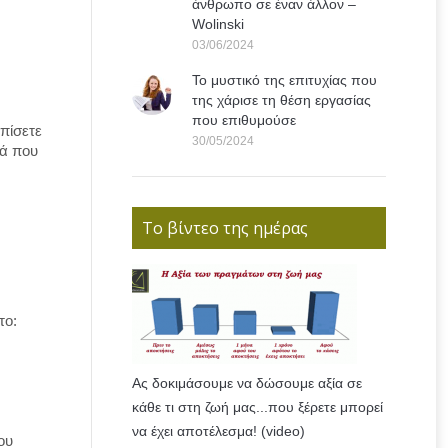
άνθρωπο σε έναν άλλον –
Wolinski
03/06/2024
Το μυστικό της επιτυχίας που
της χάρισε τη θέση εργασίας
που επιθυμούσε
πίσετε
30/05/2024
ρά που
Το βίντεο της ημέρας
το:
Ας δοκιμάσουμε να δώσουμε αξία σε
κάθε τι στη ζωή μας...που ξέρετε μπορεί
να έχει αποτέλεσμα! (video)
ου