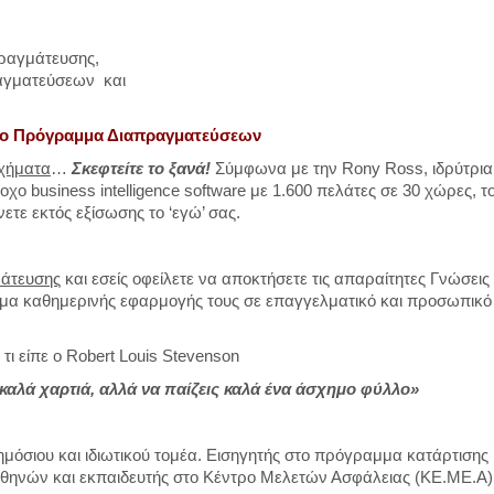
πραγμάτευσης,
αγματεύσεων και
ρο Πρόγραμμα Διαπραγματεύσεων
υχήματα
…
Σκεφτείτε το ξανά!
Σύμφωνα με την Rony Ross, ιδρύτρια
ο business intelligence software με 1.600 πελάτες σε 30 χώρες, τ
ετε εκτός εξίσωσης το ‘εγώ’ σας.
μάτευσης
και εσείς οφείλετε να αποκτήσετε τις απαραίτητες Γνώσεις 
τημα καθημερινής εφαρμογής τους σε επαγγελματικό και προσωπικό
τι είπε ο Robert Louis Stevenson
ς καλά χαρτιά, αλλά να παίζεις καλά ένα άσχημο φύλλο»
δημόσιου και ιδιωτικού τομέα. Εισηγητής στο πρόγραμμα κατάρτισης
υ Αθηνών και εκπαιδευτής στο Κέντρο Μελετών Ασφάλειας (ΚΕ.ΜΕ.Α)