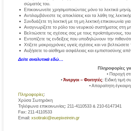
σώματός του.
Επικοινωνείτε χρησιμοποιώντας μόνο τα λεκτικά μηνύμ
Αντιλαμβάνεστε τις αποκλίσεις και τα λάθη της λεκτική
Συνδυάζετε τη λεκτική με τη μη λεκτική επικοινωνία γ
Αναγνωρίζετε το ρόλο του νευρικού συστήματος στη μη
Βελτιώσετε τις σχέσεις σας με τους προϊστάμενους, το
Εντοπίζετε τις ενδείξεις που υποδηλώνουν την πιθανό
Χτίζετε μακροχρόνιες υγιείς σχέσεις και να βελτιώσετε
Αυξήσετε το αίσθημα ασφάλειας και εμπιστοσύνης απέν
Δείτε αναλυτικά εδώ…
Πληροφορίες γι
• Παροχή στ
•
Άνεργοι – Φοιτητές
: Ειδική τιμή
• Απαραίτητη έγκαιρ
Πληροφορίες
:
Χρύσα Σωτηράκη
Τηλέφωνα επικοινωνίας: 211-4110533 & 210-6147341
Fax: 211-4110533
Email:
xsotiraki@euepixeirein.gr