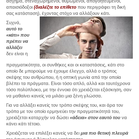
άσχημα, στεναχωρημένοι, θυμωμένοι, απογοητευμένοι,
απαισιόδοξοι
(διαλέξτε το επίθετο
που περιγράφει τη δική
σας κατάσταση), έχοντας στόχο να αλλάξουν κάτι.
Συχνά,
αυτό το
«κάτι» που
πρέπει να
αλλάξει
δεν είναι η
πραγματικότητα, οι συνθήκες και οι καταστάσεις, κάτι στο
οποίο δε μπορούμε να έχουμε έλεγχο, αλλά ο τρόπος
σκέψης του ανθρώπου, ή η οπτική γωνία από την οποία
βλέπει τα πράγματα. Είναι τόσο απλό, αλλά και ταυτόχρονα
τόσο πολύπλοκο, με την έννοια ότι χρειάζεται εξάσκηση, σαν
να μαθαίνει κανείς να μιλάει μια ξένη γλώσσα.
Για να αλλάξει κανείς τον τρόπο σκέψης του, και άρα τον
τρόπο με τον οποίο ερμηνεύει την πραγματικότητά του,
χρειάζεται καταρχήν να δώσει
«άδεια» στον εαυτό του
να
κάνει κάτι τέτοιο.
Χρειάζεται να επιλέξει κανείς να δει
μια πιο θετική πλευρά