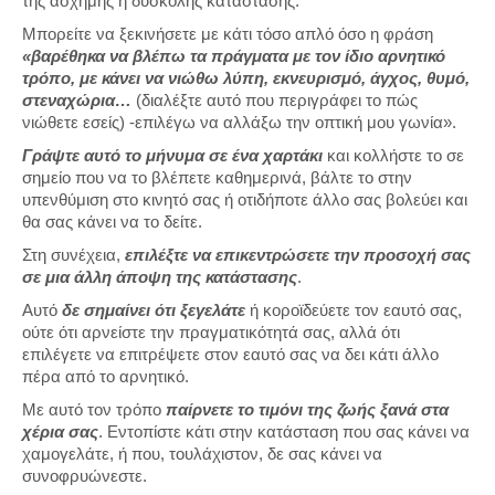
της άσχημης ή δύσκολης κατάστασης.
Μπορείτε να ξεκινήσετε με κάτι τόσο απλό όσο η φράση
«βαρέθηκα να βλέπω τα πράγματα με τον ίδιο αρνητικό
τρόπο, με κάνει να νιώθω λύπη, εκνευρισμό, άγχος, θυμό,
στεναχώρια…
(διαλέξτε αυτό που περιγράφει το πώς
νιώθετε εσείς) -επιλέγω να αλλάξω την οπτική μου γωνία».
Γράψτε αυτό το μήνυμα σε ένα χαρτάκι
και κολλήστε το σε
σημείο που να το βλέπετε καθημερινά, βάλτε το στην
υπενθύμιση στο κινητό σας ή οτιδήποτε άλλο σας βολεύει και
θα σας κάνει να το δείτε.
Στη συνέχεια,
επιλέξτε να επικεντρώσετε την προσοχή σας
σε μια άλλη άποψη της κατάστασης
.
Αυτό
δε σημαίνει ότι ξεγελάτε
ή κοροϊδεύετε τον εαυτό σας,
ούτε ότι αρνείστε την πραγματικότητά σας, αλλά ότι
επιλέγετε να επιτρέψετε στον εαυτό σας να δει κάτι άλλο
πέρα από το αρνητικό.
Με αυτό τον τρόπο
παίρνετε το τιμόνι της ζωής ξανά στα
χέρια σας
. Εντοπίστε κάτι στην κατάσταση που σας κάνει να
χαμογελάτε, ή που, τουλάχιστον, δε σας κάνει να
συνοφρυώνεστε.