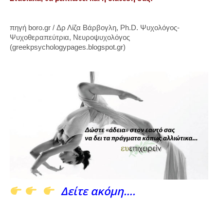
πηγή boro.gr / Δρ Λίζα Βάρβογλη, Ph.D. Ψυχολόγος-
Ψυχοθεραπεύτρια, Νευροψυχολόγος
(greekpsychologypages.blogspot.gr)
Δείτε ακόμη….