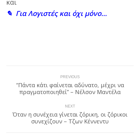
και
✎ Για Λογιστές και όχι μόνο…
Post
PREVIOUS
navigation
“Πάντα κάτι φαίνεται αδύνατο, μέχρι να
Previous
πραγματοποιηθεί” – Νέλσον Μαντέλα
post:
NEXT
Όταν η συνέχεια γίνεται ζόρικη, οι ζόρικοι
Next
συνεχίζουν – Τζων Κέννεντυ
post: