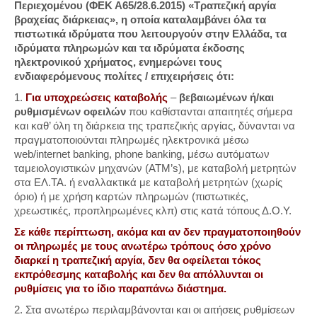
Περιεχομένου (ΦΕΚ Α65/28.6.2015) «Τραπεζική αργία
βραχείας διάρκειας», η οποία καταλαμβάνει όλα τα
πιστωτικά ιδρύματα που λειτουργούν στην Ελλάδα, τα
ιδρύματα πληρωμών και τα ιδρύματα έκδοσης
ηλεκτρονικού χρήματος, ενημερώνει τους
ενδιαφερόμενους πολίτες / επιχειρήσεις ότι:
1.
Για υποχρεώσεις καταβολής
–
βεβαιωμένων ή/και
ρυθμισμένων οφειλών
που καθίστανται απαιτητές σήμερα
και καθ’ όλη τη διάρκεια της τραπεζικής αργίας, δύνανται να
πραγματοποιούνται πληρωμές ηλεκτρονικά μέσω
web/internet banking, phone banking, μέσω αυτόματων
ταμειολογιστικών μηχανών (ΑΤΜ’s), με καταβολή μετρητών
στα ΕΛ.ΤΑ. ή εναλλακτικά με καταβολή μετρητών (χωρίς
όριο) ή με χρήση καρτών πληρωμών (πιστωτικές,
χρεωστικές, προπληρωμένες κλπ) στις κατά τόπους Δ.Ο.Υ.
Σε κάθε περίπτωση, ακόμα και αν δεν πραγματοποιηθούν
οι πληρωμές με τους ανωτέρω τρόπους όσο χρόνο
διαρκεί η τραπεζική αργία, δεν θα οφείλεται τόκος
εκπρόθεσμης καταβολής και δεν θα απόλλυνται οι
ρυθμίσεις για το ίδιο παραπάνω διάστημα.
2. Στα ανωτέρω περιλαμβάνονται και οι αιτήσεις ρυθμίσεων