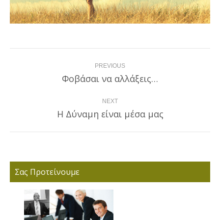
Post
PREVIOUS
navigation
Φοβάσαι να αλλάξεις…
Previous
post:
NEXT
H Δύναμη είναι μέσα μας
Next
post:
Σας Προτείνουμε