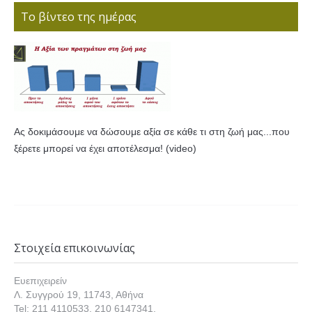
Το βίντεο της ημέρας
Ας δοκιμάσουμε να δώσουμε αξία σε κάθε τι στη ζωή μας...που
ξέρετε μπορεί να έχει αποτέλεσμα! (video)
Στοιχεία επικοινωνίας
Ευεπιχειρείν
Λ. Συγγρού 19, 11743, Αθήνα
Tel: 211 4110533, 210 6147341,