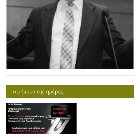
Το μήνυμα της ημέρας