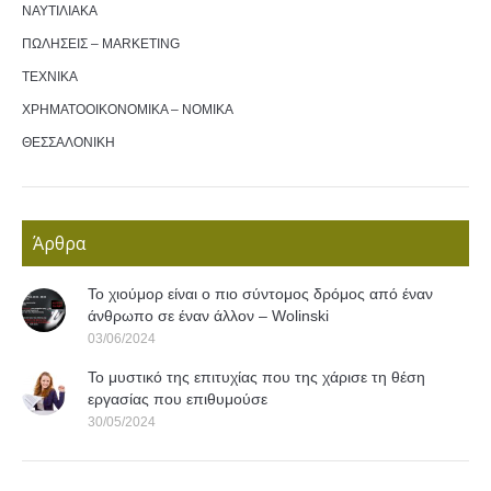
ΝΑΥΤΙΛΙΑΚΑ
ΠΩΛΗΣΕΙΣ – MARKETING
ΤΕΧΝΙΚΑ
ΧΡΗΜΑΤΟΟΙΚΟΝΟΜΙΚΑ – ΝΟΜΙΚΑ
ΘΕΣΣΑΛΟΝΙΚΗ
Άρθρα
Το χιούμορ είναι ο πιο σύντομος δρόμος από έναν
άνθρωπο σε έναν άλλον – Wolinski
03/06/2024
Το μυστικό της επιτυχίας που της χάρισε τη θέση
εργασίας που επιθυμούσε
30/05/2024