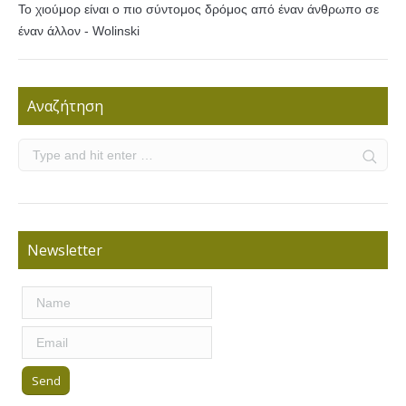
Το χιούμορ είναι ο πιο σύντομος δρόμος από έναν άνθρωπο σε
έναν άλλον - Wolinski
Αναζήτηση
Newsletter