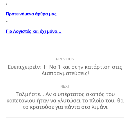
*
Προτεινόμενα άρθρα μας
*
Για Λογιστές και όχι μόνο…
Post
PREVIOUS
navigation
Ευεπιχειρείν: Η Νο 1 και στην κατάρτιση στις
Previous
Διαπραγματεύσεις!
post:
NEXT
Τολμήστε… Αν ο υπέρτατος σκοπός του
καπετάνιου ήταν να γλυτώσει το πλοίο του, θα
Next
post:
το κρατούσε για πάντα στο λιμάνι