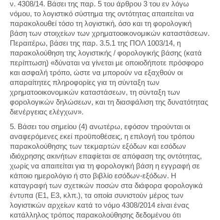
ν. 4308/14. Βάσει της παρ. 5 του άρθρου 3 του εν λόγω
νόμου, το λογιστικό σύστημα της οντότητας απαιτείται να
παρακολουθεί τόσο τη λογιστική, όσο και τη φορολογική
βάση των στοιχείων των χρηματοοικονομικών καταστάσεων.
Περαιτέρω, βάσει της παρ. 3.5.1 της ΠΟΛ 1003/14, η
παρακολούθηση της λογιστικής / φορολογικής βάσης (κατά
περίπτωση) «δύναται να γίνεται με οποιοδήποτε πρόσφορο
και ασφαλή τρόπο, ώστε να μπορούν να εξαχθούν οι
απαραίτητες πληροφορίες για τη σύνταξη των
χρηματοοικονομικών καταστάσεων, τη σύνταξη των
φορολογικών δηλώσεων, και τη διασφάλιση της δυνατότητας
διενέργειας ελέγχων».
5. Βάσει του σημείου (4) ανωτέρω, εφόσον τηρούνται οι
αναφερόμενες εκεί προϋποθέσεις, η επιλογή του τρόπου
παρακολούθησης των τεκμαρτών εξόδων και εσόδων
ιδιόχρησης ακινήτων επαφίεται σε απόφαση της οντότητας,
χωρίς να απαιτείται για τη φορολογική βάση η εγγραφή σε
κάποιο ημερολόγιο ή στο βιβλίο εσόδων-εξόδων. Η
καταγραφή των σχετικών ποσών στα διάφορα φορολογικά
έντυπα (Ε1, Ε3, κλπ.), τα οποία συνιστούν μέρος των
λογιστικών αρχείων κατά το νόμο 4308/2014 είναι ένας
κατάλληλος τρόπος παρακολούθησης δεδομένου ότι