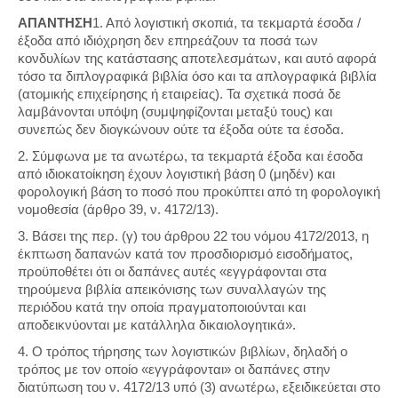
ΑΠΑΝΤΗΣΗ
1. Από λογιστική σκοπιά, τα τεκμαρτά έσοδα /
έξοδα από ιδιόχρηση δεν επηρεάζουν τα ποσά των
κονδυλίων της κατάστασης αποτελεσμάτων, και αυτό αφορά
τόσο τα διπλογραφικά βιβλία όσο και τα απλογραφικά βιβλία
(ατομικής επιχείρησης ή εταιρείας). Τα σχετικά ποσά δε
λαμβάνονται υπόψη (συμψηφίζονται μεταξύ τους) και
συνεπώς δεν διογκώνουν ούτε τα έξοδα ούτε τα έσοδα.
2. Σύμφωνα με τα ανωτέρω, τα τεκμαρτά έξοδα και έσοδα
από ιδιοκατοίκηση έχουν λογιστική βάση 0 (μηδέν) και
φορολογική βάση το ποσό που προκύπτει από τη φορολογική
νομοθεσία (άρθρο 39, ν. 4172/13).
3. Βάσει της περ. (γ) του άρθρου 22 του νόμου 4172/2013, η
έκπτωση δαπανών κατά τον προσδιορισμό εισοδήματος,
προϋποθέτει ότι οι δαπάνες αυτές «εγγράφονται στα
τηρούμενα βιβλία απεικόνισης των συναλλαγών της
περιόδου κατά την οποία πραγματοποιούνται και
αποδεικνύονται με κατάλληλα δικαιολογητικά».
4. Ο τρόπος τήρησης των λογιστικών βιβλίων, δηλαδή ο
τρόπος με τον οποίο «εγγράφονται» οι δαπάνες στην
διατύπωση του ν. 4172/13 υπό (3) ανωτέρω, εξειδικεύεται στο