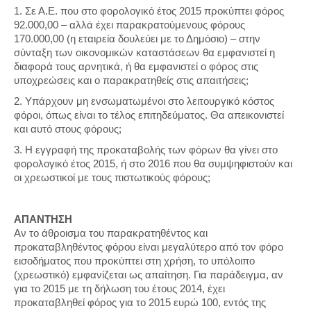
1. Σε Α.Ε. που στο φορολογικό έτος 2015 προκύπτει φόρος
92.000,00 – αλλά έχει παρακρατούμενους φόρους
170.000,00 (η εταιρεία δουλεύει με το Δημόσιο) – στην
σύνταξη των οικονομικών καταστάσεων θα εμφανιστεί η
διαφορά τους αρνητικά, ή θα εμφανιστεί ο φόρος στις
υποχρεώσεις και ο παρακρατηθείς στις απαιτήσεις;
2. Υπάρχουν μη ενσωματωμένοι στο λειτουργικό κόστος
φόροι, όπως είναι το τέλος επιτηδεύματος. Θα απεικονιστεί
και αυτό στους φόρους;
3. H εγγραφή της προκαταβολής των φόρων θα γίνει στο
φορολογικό έτος 2015, ή στο 2016 που θα συμψηφιστούν και
οι χρεωστικοί με τους πιστωτικούς φόρους;
ΑΠΑΝΤΗΣΗ
Αν το άθροισμα του παρακρατηθέντος και
προκαταβληθέντος φόρου είναι μεγαλύτερο από τον φόρο
εισοδήματος που προκύπτει στη χρήση, το υπόλοιπο
(χρεωστικό) εμφανίζεται ως απαίτηση. Για παράδειγμα, αν
για το 2015 με τη δήλωση του έτους 2014, έχει
προκαταβληθεί φόρος για το 2015 ευρώ 100, εντός της