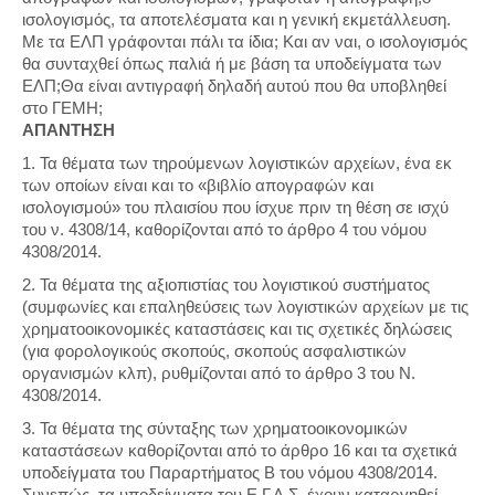
ισολογισμός, τα αποτελέσματα και η γενική εκμετάλλευση.
Με τα ΕΛΠ γράφονται πάλι τα ίδια; Και αν ναι, ο ισολογισμός
θα συνταχθεί όπως παλιά ή με βάση τα υποδείγματα των
ΕΛΠ;Θα είναι αντιγραφή δηλαδή αυτού που θα υποβληθεί
στο ΓΕΜΗ;
ΑΠΑΝΤΗΣΗ
1. Τα θέματα των τηρούμενων λογιστικών αρχείων, ένα εκ
των οποίων είναι και το «βιβλίο απογραφών και
ισολογισμού» του πλαισίου που ίσχυε πριν τη θέση σε ισχύ
του ν. 4308/14, καθορίζονται από το άρθρο 4 του νόμου
4308/2014.
2. Τα θέματα της αξιοπιστίας του λογιστικού συστήματος
(συμφωνίες και επαληθεύσεις των λογιστικών αρχείων με τις
χρηματοοικονομικές καταστάσεις και τις σχετικές δηλώσεις
(για φορολογικούς σκοπούς, σκοπούς ασφαλιστικών
οργανισμών κλπ), ρυθμίζονται από το άρθρο 3 του Ν.
4308/2014.
3. Τα θέματα της σύνταξης των χρηματοοικονομικών
καταστάσεων καθορίζονται από το άρθρο 16 και τα σχετικά
υποδείγματα του Παραρτήματος Β του νόμου 4308/2014.
Συνεπώς, τα υποδείγματα του Ε.Γ.Λ.Σ. έχουν καταργηθεί.