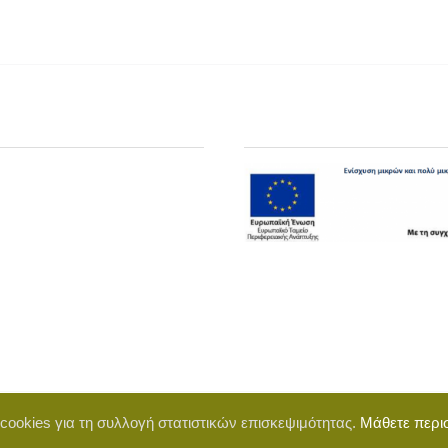
 cookies για τη συλλογή στατιστικών επισκεψιμότητας.
Μάθετε περι
d by BigWebTheory