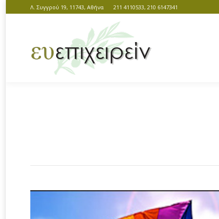
Λ. Συγγρού 19, 11743, Αθήνα
211 4110533, 210 6147341
You are here: