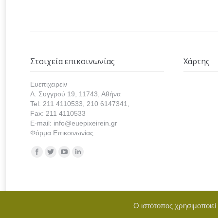
Στοιχεία επικοινωνίας
Χάρτης
Ευεπιχειρείν
Λ. Συγγρού 19, 11743, Αθήνα
Tel: 211 4110533, 210 6147341,
Fax: 211 4110533
E-mail: info@euepixeirein.gr
Φόρμα Επικοινωνίας
Find us on:
Ο ιστότοπος χρησιμοποιεί
Copyright © 2021 euepixeirein.gr | Develope