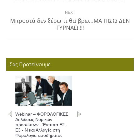
NEXT
Μπροστά δεν ξέρω τι θα βρω…ΜΑ ΠΙΣΩ ΔΕΝ
Next
ΓΥΡΝΑΩ !!!
post:
Σας Προτείνουμε
Webinar – ΦΟΡΟΛΟΓΙΚΕΣ
Δηλώσεις Νομικών
προσώπων - Έντυπα Ε2 -
Ε3 - Ν και Αλλαγές στη
Φορολογία εισοδήματος