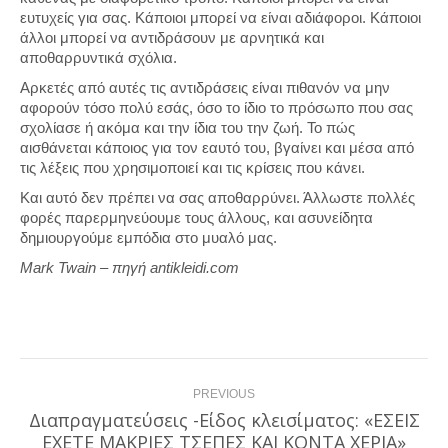
ευτυχείς για σας. Κάποιοι μπορεί να είναι αδιάφοροι. Κάποιοι
άλλοι μπορεί να αντιδράσουν με αρνητικά και
αποθαρρυντικά σχόλια.
Αρκετές από αυτές τις αντιδράσεις είναι πιθανόν να μην
αφορούν τόσο πολύ εσάς, όσο το ίδιο το πρόσωπο που σας
σχολίασε ή ακόμα και την ίδια του την ζωή. Το πώς
αισθάνεται κάποιος για τον εαυτό του, βγαίνει και μέσα από
τις λέξεις που χρησιμοποιεί και τις κρίσεις που κάνει.
Και αυτό δεν πρέπει να σας αποθαρρύνει. Άλλωστε πολλές
φορές παρερμηνεύουμε τους άλλους, και ασυνείδητα
δημιουργούμε εμπόδια στο μυαλό μας.
Mark Twain – πηγή antikleidi.com
Post
PREVIOUS
navigation
Διαπραγματεύσεις -Είδος κλεισίματος: «ΕΣΕΙΣ
Previous
ΕΧΕΤΕ ΜΑΚΡΙΕΣ ΤΣΕΠΕΣ ΚΑΙ ΚΟΝΤΑ ΧΕΡΙΑ»
post: