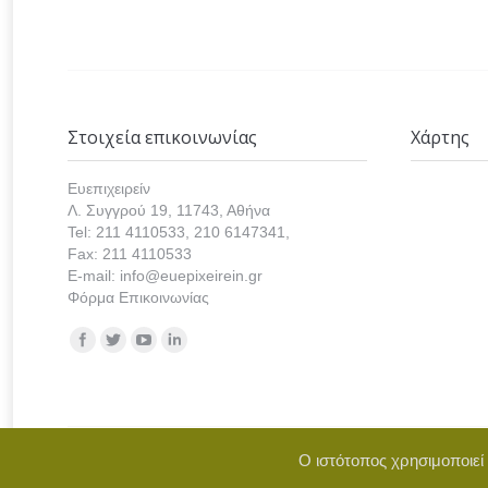
Στοιχεία επικοινωνίας
Χάρτης
Ευεπιχειρείν
Λ. Συγγρού 19, 11743, Αθήνα
Tel: 211 4110533, 210 6147341,
Fax: 211 4110533
E-mail: info@euepixeirein.gr
Φόρμα Επικοινωνίας
Find us on:
Ο ιστότοπος χρησιμοποιεί
Copyright © 2021 euepixeirein.gr | Develope