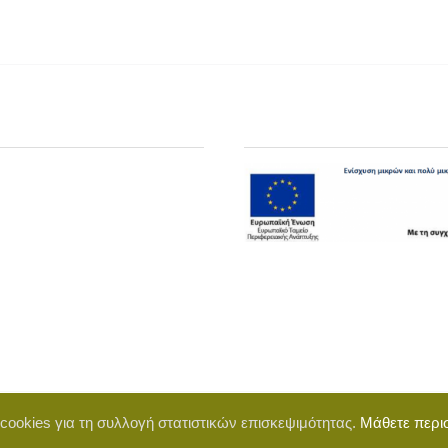
 cookies για τη συλλογή στατιστικών επισκεψιμότητας.
Μάθετε περι
d by BigWebTheory