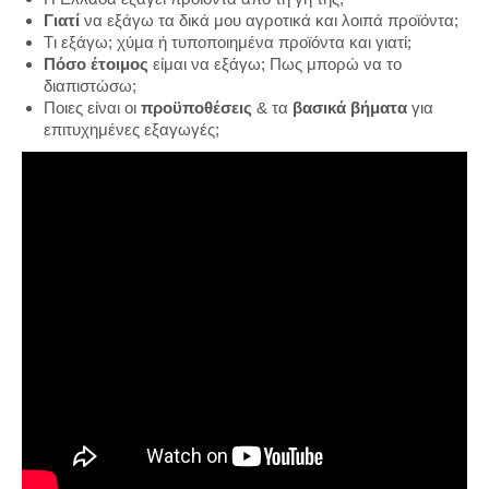
Γιατί
να εξάγω τα δικά μου αγροτικά και λοιπά προϊόντα;
Tι εξάγω; χύμα ή τυποποιημένα προϊόντα και γιατί;
Πόσο έτοιμος
είμαι να εξάγω; Πως μπορώ να το
διαπιστώσω;
Ποιες είναι οι
προϋποθέσεις
& τα
βασικά βήματα
για
επιτυχημένες εξαγωγές;