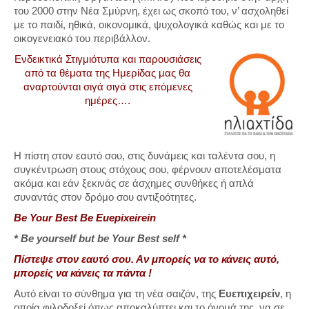
του 2000 στην Νέα Σμύρνη, έχει ως σκοπό του, ν’ ασχοληθεί
με το παιδί, ηθικά, οικονομικά, ψυχολογικά καθώς και με το
οικογενειακό του περιβάλλον.
Ενδεικτικά Στιγμιότυπα και παρουσιάσεις
από τα θέματα της Ημερίδας μας θα
αναρτούνται σιγά σιγά στις επόμενες
ημέρες….
Η πίστη στον εαυτό σου, στις δυνάμεις και ταλέντα σου, η
συγκέντρωση στους στόχους σου, φέρνουν αποτελέσματα
ακόμα και εάν ξεκινάς σε άσχημες συνθήκες ή απλά
συναντάς στον δρόμο σου αντιξοότητες.
Be Your Best Be Euepixeirein
* Be
yourself but be
Your Best
self *
Πίστεψε στον εαυτό σου. Αν μπορείς να το κάνεις αυτό,
μπορείς να κάνεις τα πάντα !
Αυτό είναι το σύνθημα για τη νέα σαιζόν, της
Ευεπιχειρείν
, η
οποία φιλοδοξεί όπως αποκαλύπτει και το όνομά της, να σε