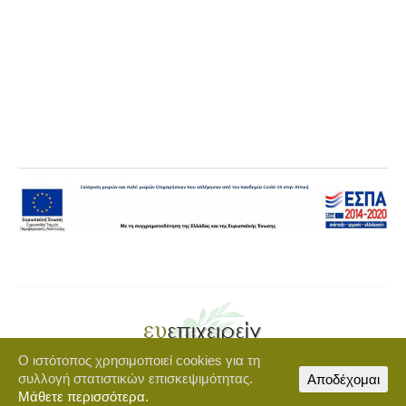
Ο ιστότοπος χρησιμοποιεί cookies για τη
Copyright © 2021 euepixeirein.gr | Developed by BigWebTheory
συλλογή στατιστικών επισκεψιμότητας.
Αποδέχομαι
footer-menu
Μάθετε περισσότερα.