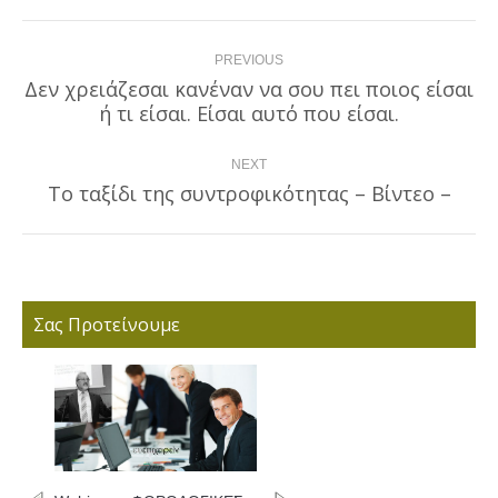
Post
PREVIOUS
navigation
Δεν χρειάζεσαι κανέναν να σου πει ποιος είσαι
Previous
ή τι είσαι. Είσαι αυτό που είσαι.
post:
NEXT
Το ταξίδι της συντροφικότητας – Βίντεο –
Next
post:
Σας Προτείνουμε