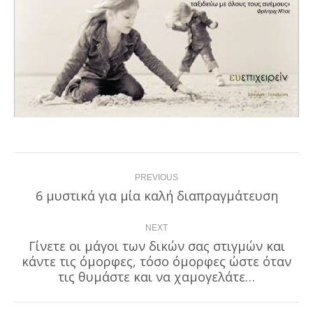
Post
PREVIOUS
navigation
6 μυστικά για μία καλή διαπραγμάτευση
Previous
post:
NEXT
Γίνετε οι μάγοι των δικών σας στιγμών και
κάντε τις όμορφες, τόσο όμορφες ώστε όταν
Next
post:
τις θυμάστε και να χαμογελάτε…