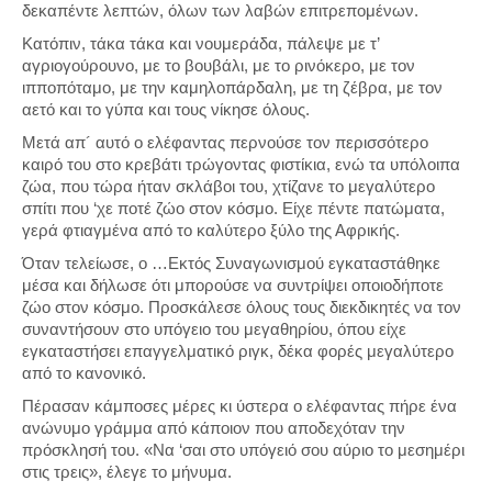
δεκαπέντε λεπτών, όλων των λαβών επιτρεπομένων.
Κατόπιν, τάκα τάκα και νουμεράδα, πάλεψε με τ’
αγριογούρουνο, με το βουβάλι, με το ρινόκερο, με τον
ιπποπόταμο, με την καμηλοπάρδαλη, με τη ζέβρα, με τον
αετό και το γύπα και τους νίκησε όλους.
Μετά απ´ αυτό ο ελέφαντας περνούσε τον περισσότερο
καιρό του στο κρεβάτι τρώγοντας φιστίκια, ενώ τα υπόλοιπα
ζώα, που τώρα ήταν σκλάβοι του, χτίζανε το μεγαλύτερο
σπίτι που ‘χε ποτέ ζώο στον κόσμο. Είχε πέντε πατώματα,
γερά φτιαγμένα από το καλύτερο ξύλο της Αφρικής.
Όταν τελείωσε, ο …Εκτός Συναγωνισμού εγκαταστάθηκε
μέσα και δήλωσε ότι μπορούσε να συντρίψει οποιοδήποτε
ζώο στον κόσμο. Προσκάλεσε όλους τους διεκδικητές να τον
συναντήσουν στο υπόγειο του μεγαθηρίου, όπου είχε
εγκαταστήσει επαγγελματικό ριγκ, δέκα φορές μεγαλύτερο
από το κανονικό.
Πέρασαν κάμποσες μέρες κι ύστερα ο ελέφαντας πήρε ένα
ανώνυμο γράμμα από κάποιον που αποδεχόταν την
πρόσκλησή του. «Να ‘σαι στο υπόγειό σου αύριο το μεσημέρι
στις τρεις», έλεγε το μήνυμα.