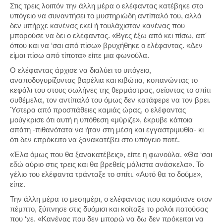
Στις τρεις λοιπόν την άλλη μέρα ο ελέφαντας κατέβηκε στο
υπόγειο να συναντήσει το μυστηριώδη αντίπαλό του, αλλά
δεν υπήρχε κανένας εκεί ή τουλάχιστον κανένας που
μπορούσε να δει ο ελέφαντας. «Βγες έξω από κει πίσω, απ´
όπου και να ‘σαι από πίσω» βρυχήθηκε ο ελέφαντας. «Δεν
είμαι πίσω από τίποτα» είπε μια φωνούλα.
Ο ελέφαντας άρχισε να διαλύει το υπόγειο,
αναποδογυρίζοντας βαρέλια και κιβώτια, κοπανώντας το
κεφάλι του στους σωλήνες της θερμάστρας, σείοντας το σπίτι
συθέμελα, τον αντίπαλό του όμως δεν κατάφερε να τον βρει.
Ύστερα από προσπάθειες καμιάς ώρας, ο ελέφαντας
μούγκρισε ότι αυτή η υπόθεση «μύριζε», έκρυβε κάποια
απάτη -πιθανότατα να ήταν στη μέση και εγγαστριμυθία- κι
ότι δεν επρόκειτο να ξανακατέβει στο υπόγειο ποτέ.
«Έλα όμως που θα ξανακατέβεις», είπε η φωνούλα. «Θα ‘σαι
εδώ αύριο στις τρεις και θα βρεθείς μάλιστα ανάσκελα». Το
γέλιο του ελέφαντα τράνταξε το σπίτι. «Αυτό θα το δούμε»,
είπε.
Την άλλη μέρα το μεσημέρι, ο ελέφαντας που κοιμότανε στον
πέμπτο, ξύπνησε στις δυόμισι και κοίταξε το ρολόι πατούσας
που ‘χε. «Κανένας που δεν μπορώ να δω δεν πρόκειται να