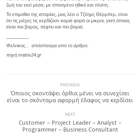
ζωή του εκεί μέσα, με σπασμένο ηθικό και πλάτη.
Το επιμύθιο της ιστορίας, μας λέει ο Τζέημς Θέρμπερ, είναι
ότι τις μάχες τις κερδίζουν καμιά φορά οι μικροί, γιατί όποιος
είναι πιο βαρύς, πέφτει και πιο βαριά.
_________
Φελνίκος , απόσπασμα από το άρθρο:
πηγή matrix24.gr
Post
PREVIOUS
navigation
Όποιος σκοντάψει όρθια μένει να συνεχίσει
Previous
είναι το σκόνταμα αφορμή έδαφος να κερδίσει
post:
NEXT
Customer – Project Leader – Analyst –
Next
Programmer – Business Consultant
post: