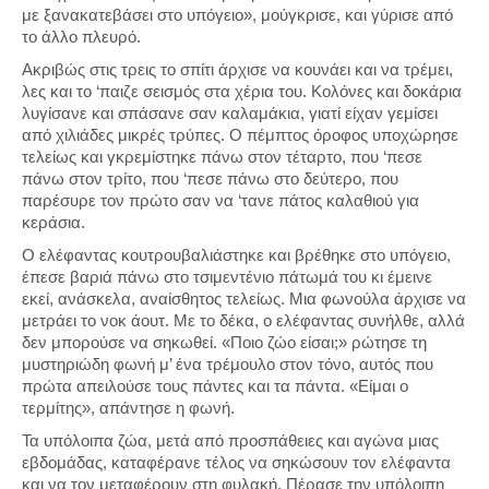
με ξανακατεβάσει στο υπόγειο», μούγκρισε, και γύρισε από
το άλλο πλευρό.
Ακριβώς στις τρεις το σπίτι άρχισε να κουνάει και να τρέμει,
λες και το ‘παιζε σεισμός στα χέρια του. Κολόνες και δοκάρια
λυγίσανε και σπάσανε σαν καλαμάκια, γιατί είχαν γεμίσει
από χιλιάδες μικρές τρύπες. Ο πέμπτος όροφος υποχώρησε
τελείως και γκρεμίστηκε πάνω στον τέταρτο, που ‘πεσε
πάνω στον τρίτο, που ‘πεσε πάνω στο δεύτερο, που
παρέσυρε τον πρώτο σαν να ‘τανε πάτος καλαθιού για
κεράσια.
Ο ελέφαντας κουτρουβαλιάστηκε και βρέθηκε στο υπόγειο,
έπεσε βαριά πάνω στο τσιμεντένιο πάτωμά του κι έμεινε
εκεί, ανάσκελα, αναίσθητος τελείως. Μια φωνούλα άρχισε να
μετράει το νοκ άουτ. Με το δέκα, ο ελέφαντας συνήλθε, αλλά
δεν μπορούσε να σηκωθεί. «Ποιο ζώο είσαι;» ρώτησε τη
μυστηριώδη φωνή μ’ ένα τρέμουλο στον τόνο, αυτός που
πρώτα απειλούσε τους πάντες και τα πάντα. «Είμαι ο
τερμίτης», απάντησε η φωνή.
Τα υπόλοιπα ζώα, μετά από προσπάθειες και αγώνα μιας
εβδομάδας, καταφέρανε τέλος να σηκώσουν τον ελέφαντα
και να τον μεταφέρουν στη φυλακή. Πέρασε την υπόλοιπη