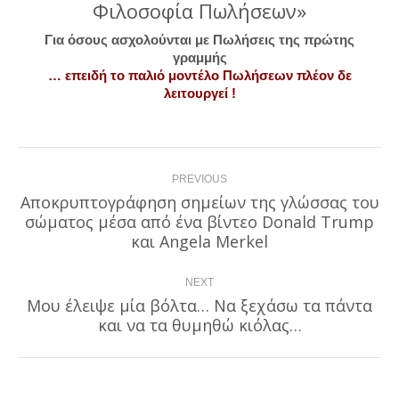
Φιλοσοφία Πωλήσεων»
Για όσους ασχολούνται με Πωλήσεις της πρώτης
γραμμής
… επειδή το παλιό μοντέλο Πωλήσεων πλέον δε
λειτουργεί !
Post
PREVIOUS
navigation
Αποκρυπτογράφηση σημείων της γλώσσας του
σώματος μέσα από ένα βίντεο Donald Trump
Previous
post:
και Angela Merkel
NEXT
Μου έλειψε μία βόλτα… Να ξεχάσω τα πάντα
Next
και να τα θυμηθώ κιόλας…
post: