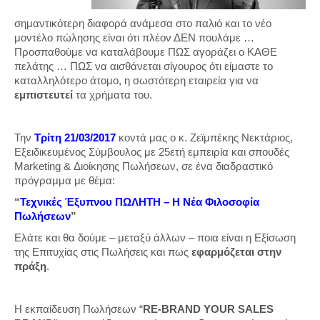
σημαντικότερη διαφορά ανάμεσα στο παλιό και το νέο
μοντέλο πώλησης είναι ότι πλέον ΔΕΝ πουλάμε …
Προσπαθούμε να καταλάβουμε ΠΩΣ αγοράζει ο ΚΑΘΕ
πελάτης … ΠΩΣ να αισθάνεται σίγουρος ότι είμαστε το
καταλληλότερο άτομο, η σωστότερη εταιρεία για να
εμπιστευτεί
τα χρήματα του.
Την
Τρίτη 21/03/2017
κοντά μας ο κ. Ζεϊμπέκης Νεκτάριος,
Εξειδικευμένος Σύμβουλος με 25ετή εμπειρία και σπουδές
Marketing & Διοίκησης Πωλήσεων, σε ένα διαδραστικό
πρόγραμμα με θέμα:
“
Τεχνικές Έξυπνου ΠΩΛΗΤΗ – Η Νέα Φιλοσοφία
Πωλήσεων
”
Ελάτε και θα δούμε – μεταξύ άλλων – ποια είναι η Εξίσωση
της Επιτυχίας στις Πωλήσεις και πως
εφαρμόζεται στην
πράξη
.
Η εκπαίδευση Πωλήσεων “
RE-BRAND YOUR SALES