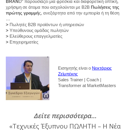
BRAN
D” παρουσιάζει μια φρέσκια και διαφορετική οπτική,
χρήσιμη σε άτομα που ασχολούνται με Β2Β
Πωλήσεις της
πρώτης γραμμή
ς, ανεξάρτητα από την εμπειρία ή τη θέση
…
>
Πωλητές Β2Β προϊόντων ή υπηρεσιών
>
Υπεύθυνους ομάδας πωλητών
>
Ελεύθερους επαγγελματίες
>
Επιχειρηματίες
Εισηγητής είναι ο
Νεκτάριος
Ζεϊμπέκης
Sales Trainer | Coach |
Transformer at MarketMasters
Δείτε περισσότερα…
«Τεχνικές Έξυπνου ΠΩΛΗΤΗ – Η Νέα