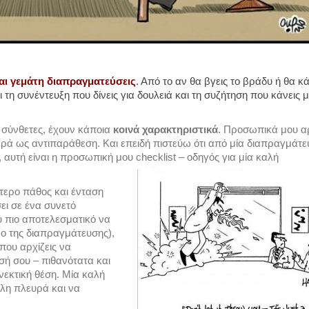
ναι γεμάτη διαπραγματεύσεις
. Από το αν θα βγεις το βράδυ ή θα κά
τη συνέντευξη που δίνεις για δουλειά και τη συζήτηση που κάνεις μ
ο σύνθετες, έχουν κάποια
κοινά χαρακτηριστικά
. Προσωπικά μου α
παρά ως αντιπαράθεση. Και επειδή πιστεύω ότι από μία διαπραγμάτ
 αυτή είναι η προσωπική μου checklist – οδηγός για μία καλή
τερο πάθος και ένταση
ει σε ένα συνετό
 πιο αποτελεσματικό να
νο της διαπραγμάτευσης),
που αρχίζεις να
ή σου – πιθανότατα και
ονεκτική θέση. Μία καλή
λλη πλευρά και να