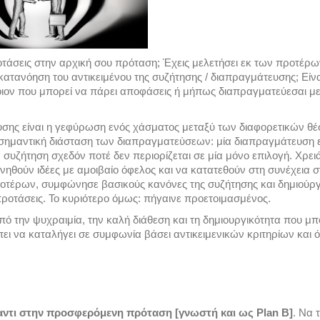
οτάσεις στην αρχική σου πρόταση; Έχεις μελετήσει εκ των προτέρων
 κατανόηση του αντικειμένου της συζήτησης / διαπραγμάτευσης; Είν
ποιον που μπορεί να πάρει αποφάσεις ή μήπως διαπραγματεύεσαι με
υσης είναι η γεφύρωση ενός χάσματος μεταξύ των διαφορετικών θ
σημαντική διάσταση των διαπραγματεύσεων: μία διαπραγμάτευση ε
ία συζήτηση σχεδόν ποτέ δεν περιορίζεται σε μία μόνο επιλογή. Χρει
νηθούν ιδέες με αμοιβαίο όφελος και να κατατεθούν στη συνέχεια σ
προτέρων, συμφώνησε βασικούς κανόνες της συζήτησης και δημιούρ
προτάσεις. Το κυριότερο όμως: πήγαινε προετοιμασμένος.
ό την ψυχραιμία, την καλή διάθεση και τη δημιουργικότητα που μπ
πει να καταλήγει σε συμφωνία βάσει αντικειμενικών κριτηρίων και ό
ναντι στην προσφερόμενη πρόταση [γνωστή και ως Plan B]
. Να 