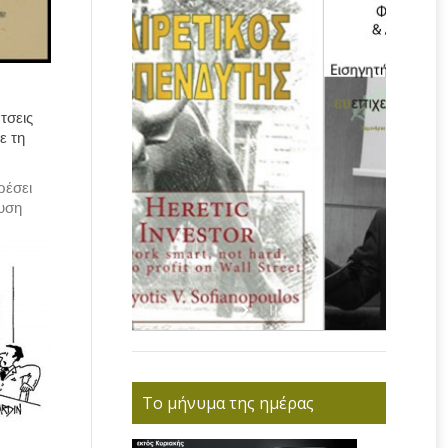
τσεις
ε τη
ρέσει
ευση
Το μήνυμα της ημέρας