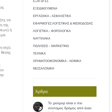
ΕΞΑΓΩΓΕΣ
ρίς
ΕΞΕΙΔΙΚΕΥΜΕΝΑ
ΕΡΓΑΣΙΑΚΑ – ΑΣΦΑΛΙΣΤΙΚΑ
 (πχ να
ΕΦΑΡΜΟΓΕΣ ΛΟΓΙΣΤΙΚΗΣ & ΜΙΣΘΟΔΟΣΙΑΣ
η της
σεων) ή
ΛΟΓΙΣΤΙΚΑ – ΦΟΡΟΛΟΓΙΚΑ
ρεμα
ΝΑΥΤΙΛΙΑΚΑ
ΠΩΛΗΣΕΙΣ – MARKETING
η ισχύ,
ς θέσης
ΤΕΧΝΙΚΑ
ΧΡΗΜΑΤΟΟΙΚΟΝΟΜΙΚΑ – ΝΟΜΙΚΑ
η
ΘΕΣΣΑΛΟΝΙΚΗ
ερο
την
Άρθρα
Το χιούμορ είναι ο πιο
σύντομος δρόμος από έναν