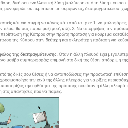
άθαρη, δική σου εναλλακτική λύση (καλύτερη από τη λύση που σου
εις μονομερώς σε περίπτωση μη συμφωνίας, διαπραγματεύεσαι χω
καστείς κάποια στιγμή να κάνεις κάτι από τα τρία: 1. να μπλοφάρεις
‘αν πέσω θα σας πάρω μαζί μου’, κτλ). 2. Να απορρίψεις την πρότασ
 η περίπτωση της Κύπρου στην πρώτη πρόταση για κούρεμα καταθέ
ίπτωση της Κύπρου στην δεύτερη και σκληρότερη πρόταση για κού
όφελος της διαπραγμάτευσης
. Όταν η άλλη πλευρά έχει μεγαλύτερ
νο μοτίβο συμπεριφοράς: επιμονή στη δική της θέση, απόρριψη τη
από τις δικές σου θέσεις ή να ανταποδώσεις την προσωπική επίθεσ
 χρησιμοποίησε την ισχύ της άλλης πλευράς για να ρίξεις περισσότ
 υποστηρίζεις την ορθότητα της πρότασής σου όταν η άλλη πλευρά 
η στις απαντήσεις που θα πάρεις.