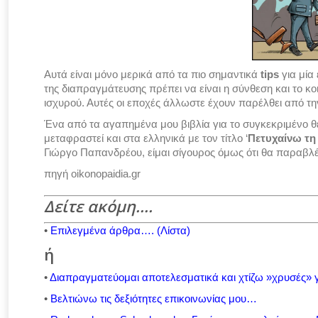
Αυτά είναι μόνο μερικά από τα πιο σημαντικά
tips
για μία
της διαπραγμάτευσης πρέπει να είναι η σύνθεση και το κο
ισχυρού. Αυτές οι εποχές άλλωστε έχουν παρέλθει από τ
Ένα από τα αγαπημένα μου βιβλία για το συγκεκριμένο θ
μεταφραστεί και στα ελληνικά με τον τίτλο ‘
Πετυχαίνω τη
Γιώργο Παπανδρέου, είμαι σίγουρος όμως ότι θα παραβλέ
πηγή oikonopaidia.gr
Δείτε ακόμη….
•
Επιλεγμένα άρθρα…. (Λίστα)
ή
•
Διαπραγματεύομαι αποτελεσματικά και χτίζω »χρυσές» 
•
Βελτιώνω τις δεξιότητες επικοινωνίας μου…