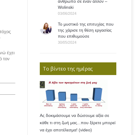
άνθρωπο σε έναν άλλον –
Wolinski
03/06/2024
Το μυστικό της επιτυχίας που
της χάρισε τη θέση εργασίας
στόχος
που επιθυμούσε
υ
30/05/2024
νώ έχει
ό τον
Το βίντεο της ημέρας
Ας δοκιμάσουμε να δώσουμε αξία σε
κάθε τι στη ζωή μας...που ξέρετε μπορεί
να έχει αποτέλεσμα! (video)