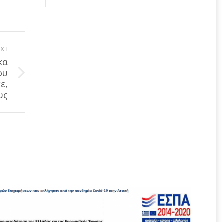
XT
κα
ου
ε,
υς