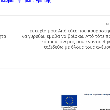
ε Πωλήσεις της πρώτης γραμμής
NE
Η ευτυχία μου: Από τότε που κουράστη
ητα
να γυρεύω, έμαθα να βρίσκω. Από τότε π
Next
κάποιος άνεμος μου εναντιώθηκ
post:
ταξιδεύω με όλους τους ανέμο