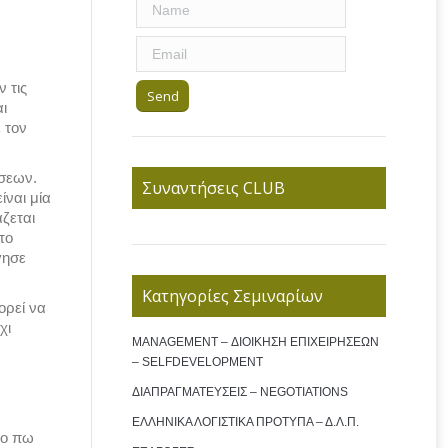
 τις
αι
 τον
έσεων.
Συναντήσεις CLUB
ίναι μία
άζεται
το
γησε
Κατηγορίες Σεμιναρίων
ορεί να
χι
MANAGEMENT – ΔΙΟΙΚΗΣΗ ΕΠΙΧΕΙΡΗΣΕΩΝ
– SELFDEVELOPMENT
ΔΙΑΠΡΑΓΜΑΤΕΥΣΕΙΣ – NEGOTIATIONS
ΕΛΛΗΝΙΚΑ ΛΟΓΙΣΤΙΚΑ ΠΡΟΤΥΠΑ – Δ.Λ.Π.
το πω