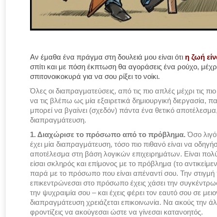
Αν έμαθα ένα πράγμα στη δουλειά μου είναι ότι
η ζωή εί
σπίτι και με πόση έκπτωση θα αγοράσεις ένα ρούχο, μέχρι 
σπιτονοικοκυρά για να σου ρίξει το νοίκι.
Όλες οι διαπραγματεύσεις, από τις πιο απλές μέχρι τις πι
να τις βλέπω ως μία εξαιρετικά δημιουργική διεργασία, 
μπορεί να βγαίνει (σχεδόν) πάντα ένα θετικό αποτέλεσμα,
διαπραγμάτευση.
1. Διαχώρισε το πρόσωπο από το πρόβλημα.
Όσο λιγό
έχει μία διαπραγμάτευση, τόσο πιο πιθανό είναι να οδηγήσ
αποτέλεσμα στη βάση λογικών επιχειρημάτων. Είναι πολύ
είσαι σκληρός και επίμονος με το πρόβλημα (το αντικείμε
παρά με το πρόσωπο που είναι απέναντί σου. Την στιγμή 
επικεντρώνεσαι στο πρόσωπο έχεις χάσει την συγκέντρωσ
την ψυχραιμία σου – και έχεις φέρει τον εαυτό σου σε μει
διαπραγμάτευση χρειάζεται επικοινωνία. Να ακούς την ά
φροντίζεις να ακούγεσαι ώστε να γίνεσαι κατανοητός.