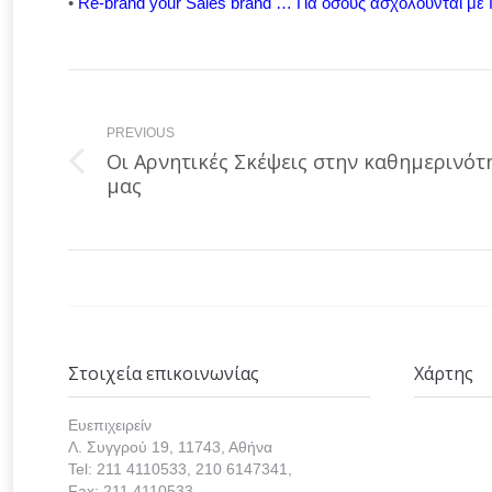
•
Re-brand your Sales brand … Για όσους ασχολούνται μ
Post
navigation
PREVIOUS
Οι Αρνητικές Σκέψεις στην καθημερινότ
Previous
μας
post:
Στοιχεία επικοινωνίας
Χάρτης
Ευεπιχειρείν
Λ. Συγγρού 19, 11743, Αθήνα
Tel: 211 4110533, 210 6147341,
Fax: 211 4110533