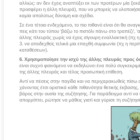
αλλιώς: αν δεν έχεις αναπτύξει εκ των προτέρων μία ξεκ
προσφέρει η άλλη πλευρά), που να μπορείς να υλοποιήσ
καμία απολύτως δύναμη και σχέδιο.
Σε ένα τέτοιο ενδεχόμενο, το πιο πιθανό είναι ότι θα αναγ
πεις κάτι του τύπου ‘βάζω το πιστόλι πάνω στο τραπέζι’, 
άλλης πλευράς χωρίς να έχεις σίγουρη εναλλακτική (πχ
3. να αποδεχθείς τελικά μία επαχθή συμφωνία (πχ η περ
καταθέσεων).
6. Χρησιμοποίησε την ισχύ της άλλης πλευράς προς 
είναι συχνό φαινόμενο να εκδηλώνει ένα πολύ συγκεκριμέ
της άλλης πλευράς και τέλος προσωπική επίθεση.
Αντί να πέσεις στην παγίδα και να περιχαρακωθείς πίσω 
χάνοντας έτσι οριστικά κάθε πιθανότητα θετικής έκβασης,
βάρος στην ουσία της συζήτησης. Για παράδειγμα αντί να
απορρίπτει, ρώτησε να μάθεις γιατί και γύρισε τη συζήτησ