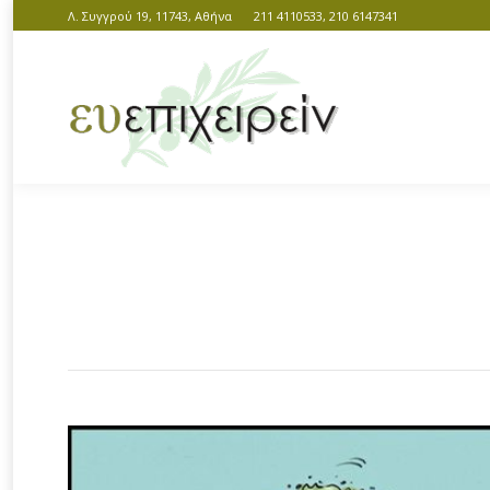
Λ. Συγγρού 19, 11743, Αθήνα
211 4110533, 210 6147341
You are here: