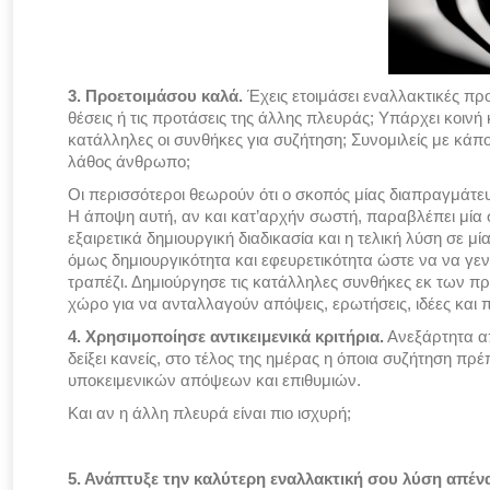
3. Προετοιμάσου καλά.
Έχεις ετοιμάσει εναλλακτικές πρ
θέσεις ή τις προτάσεις της άλλης πλευράς; Υπάρχει κοινή
κατάλληλες οι συνθήκες για συζήτηση; Συνομιλείς με κά
λάθος άνθρωπο;
Οι περισσότεροι θεωρούν ότι ο σκοπός μίας διαπραγμάτε
Η άποψη αυτή, αν και κατ’αρχήν σωστή, παραβλέπει μία 
εξαιρετικά δημιουργική διαδικασία και η τελική λύση σε μ
όμως δημιουργικότητα και εφευρετικότητα ώστε να να γεν
τραπέζι. Δημιούργησε τις κατάλληλες συνθήκες εκ των 
χώρο για να ανταλλαγούν απόψεις, ερωτήσεις, ιδέες και 
4. Χρησιμοποίησε αντικειμενικά κριτήρια.
Ανεξάρτητα απ
δείξει κανείς, στο τέλος της ημέρας η όποια συζήτηση πρέ
υποκειμενικών απόψεων και επιθυμιών.
Και αν η άλλη πλευρά είναι πιο ισχυρή;
5. Ανάπτυξε την καλύτερη εναλλακτική σου λύση απέ