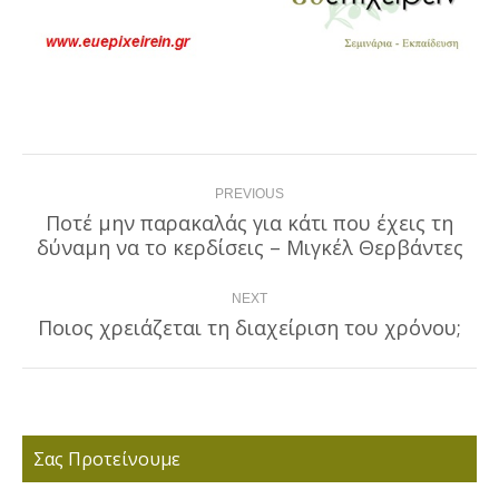
Post
PREVIOUS
navigation
Ποτέ μην παρακαλάς για κάτι που έχεις τη
Previous
δύναμη να το κερδίσεις – Μιγκέλ Θερβάντες
post:
NEXT
Ποιος χρειάζεται τη διαχείριση του χρόνου;
Next
post:
Σας Προτείνουμε