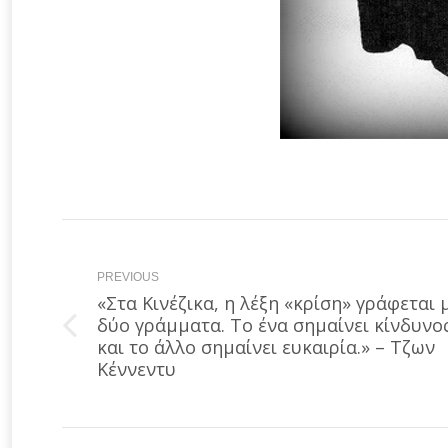
Post
navigation
PREVIOUS
«Στα Κινέζικα, η λέξη «κρίση» γράφεται 
δύο γράμματα. Το ένα σημαίνει κίνδυνο
Previous
και το άλλο σημαίνει ευκαιρία.» – Τζων
post:
Κέννεντυ