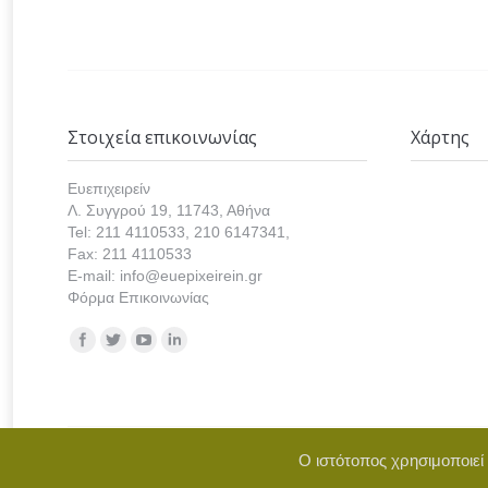
Στοιχεία επικοινωνίας
Χάρτης
Ευεπιχειρείν
Λ. Συγγρού 19, 11743, Αθήνα
Tel: 211 4110533, 210 6147341,
Fax: 211 4110533
E-mail: info@euepixeirein.gr
Φόρμα Επικοινωνίας
Find us on:
Ο ιστότοπος χρησιμοποιεί
Copyright © 2021 euepixeirein.gr | Develope