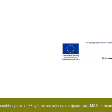
 cookies για τη συλλογή στατιστικών επισκεψιμότητας.
Μάθετε περι
d by BigWebTheory