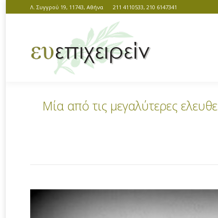
Λ. Συγγρού 19, 11743, Αθήνα
211 4110533, 210 6147341
Μία από τις μεγαλύτερες ελευθερ
You are here: