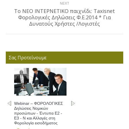
NEXT
To ΝΕΟ ΙΝΤΕΡΝΕΤΙΚΟ παιχνίδι: Taxisnet
Φορολογικές Δηλώσεις Φ.Ε.2014 * Για
Next
post:
Δυνατούς Χρήστες /Λογιστές
Σας Προτείνουμε
Webinar – ΦΟΡΟΛΟΓΙΚΕΣ
Δηλώσεις Νομικών
προσώπων - Έντυπα Ε2 -
Ε3 - Ν και Αλλαγές στη
Φορολογία εισοδήματος