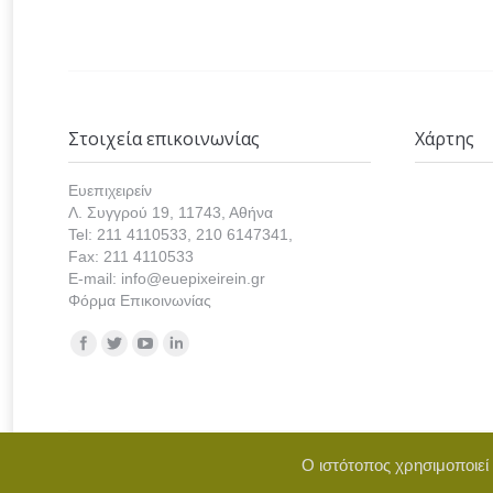
Στοιχεία επικοινωνίας
Χάρτης
Ευεπιχειρείν
Λ. Συγγρού 19, 11743, Αθήνα
Tel: 211 4110533, 210 6147341,
Fax: 211 4110533
E-mail: info@euepixeirein.gr
Φόρμα Επικοινωνίας
Find us on:
Ο ιστότοπος χρησιμοποιεί
Copyright © 2021 euepixeirein.gr | Develope