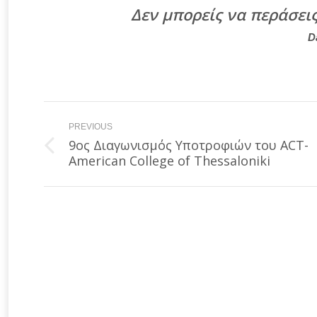
Δεν μπορείς να περάσει
D
Post
PREVIOUS
navigation
9ος Διαγωνισμός Υποτροφιών του ΑCT-
Previous
American College of Thessaloniki
post: