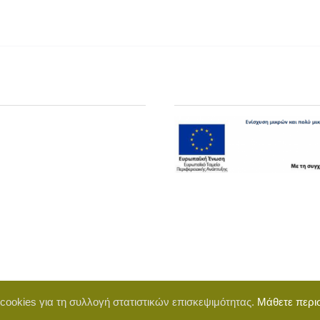
 cookies για τη συλλογή στατιστικών επισκεψιμότητας.
Μάθετε περι
d by BigWebTheory