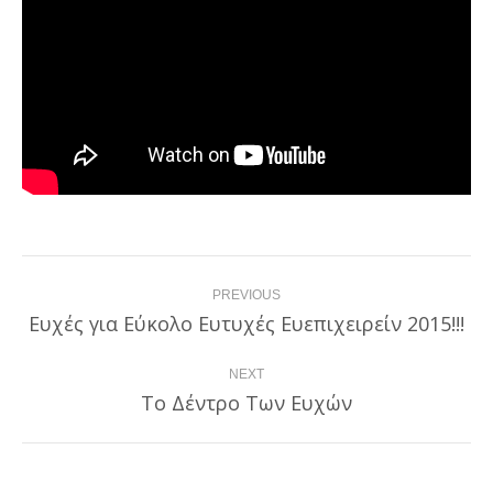
Post
PREVIOUS
navigation
Ευχές για Εύκολο Ευτυχές Ευεπιχειρείν 2015!!!
Previous
post:
NEXT
Το Δέντρο Των Ευχών
Next
post: