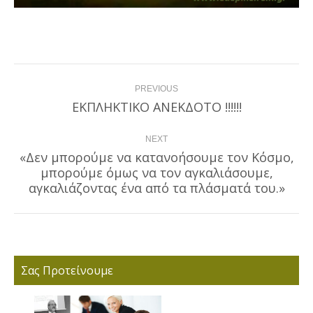
Post
PREVIOUS
navigation
EKΠΛΗΚΤΙΚΟ ΑΝΕΚΔΟΤΟ !!!!!!
Previous
post:
NEXT
«Δεν μπορούμε να κατανοήσουμε τον Κόσμο,
μπορούμε όμως να τον αγκαλιάσουμε,
Next
post:
αγκαλιάζοντας ένα από τα πλάσματά του.»
Σας Προτείνουμε