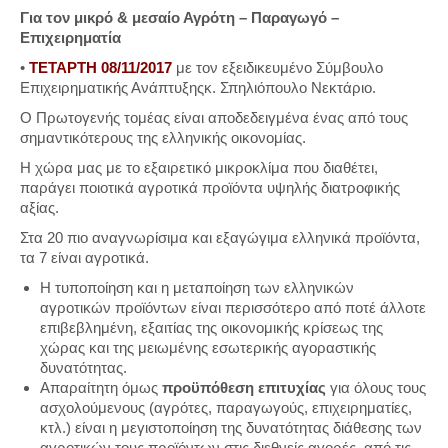
Για τον μικρό & μεσαίο Αγρότη – Παραγωγό –
Επιχειρηματία
•
ΤΕΤΑΡΤΗ 08/11/2017
με τον εξειδικευμένο Σύμβουλο
Επιχειρηματικής Ανάπτυξηςκ. Σπηλιόπουλο Νεκτάριο.
Ο Πρωτογενής τομέας είναι αποδεδειγμένα ένας από τους
σημαντικότερους της ελληνικής οικονομίας.
Η χώρα μας με το εξαιρετικό μικροκλίμα που διαθέτει,
παράγει ποιοτικά αγροτικά προϊόντα υψηλής διατροφικής
αξίας.
Στα 20 πιο αναγνωρίσιμα και εξαγώγιμα ελληνικά προϊόντα,
τα 7 είναι αγροτικά.
Η τυποποίηση και η μεταποίηση των ελληνικών
αγροτικών προϊόντων είναι περισσότερο από ποτέ άλλοτε
επιβεβλημένη, εξαιτίας της οικονομικής κρίσεως της
χώρας και της μειωμένης εσωτερικής αγοραστικής
δυνατότητας.
Απαραίτητη όμως
προϋπόθεση επιτυχίας
για όλους τους
ασχολούμενους (αγρότες, παραγωγούς, επιχειρηματίες,
κτλ.) είναι η μεγιστοποίηση της δυνατότητας διάθεσης των
αγροτικών τους προϊόντων στις διεθνείς αγορές, από τις