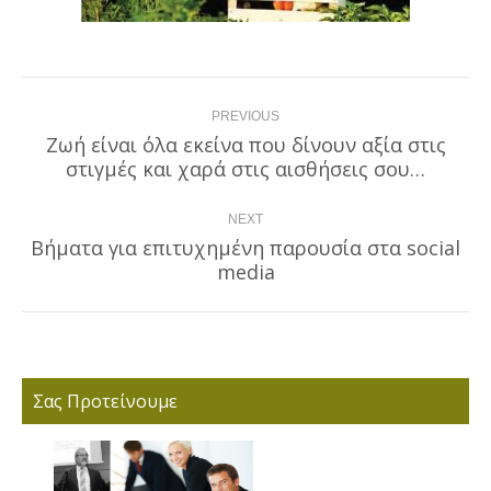
Post
PREVIOUS
navigation
Ζωή είναι όλα εκείνα που δίνουν αξία στις
Previous
στιγμές και χαρά στις αισθήσεις σου…
post:
NEXT
Βήματα για επιτυχημένη παρουσία στα social
Next
media
post:
Σας Προτείνουμε