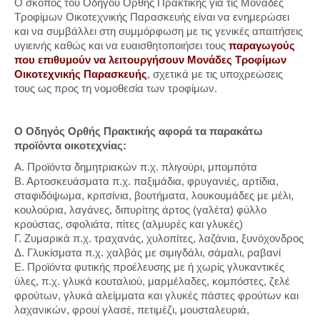
Ο σκοπός του Οδηγού Ορθής Πρακτικής για τις Μονάδες
Τροφίμων Οικοτεχνικής Παρασκευής είναι να ενημερώσει
και να συμβάλλει στη συμμόρφωση με τις γενικές απαιτήσεις
υγιεινής καθώς και να ευαισθητοποιήσει τους
παραγωγούς
που επιθυμούν να λειτουργήσουν Μονάδες Τροφίμων
Οικοτεχνικής Παρασκευής
, σχετικά με τις υποχρεώσεις
τους ως προς τη νομοθεσία των τροφίμων.
Ο Οδηγός Ορθής Πρακτικής αφορά τα παρακάτω
προϊόντα οικοτεχνίας:
Α. Προϊόντα δημητριακών π.χ. πλιγούρι, μπομπότα
Β. Αρτοσκευάσματα π.χ. παξιμάδια, φρυγανιές, αρτίδια,
σταφιδόψωμα, κριτσίνια, βουτήματα, λουκουμάδες με μέλι,
κουλούρια, λαγάνες, διπυρίτης άρτος (γαλέτα) φύλλο
κρούστας, σφολιάτα, πίτες (αλμυρές και γλυκές)
Γ. Ζυμαρικά π.χ. τραχανάς, χυλοπίτες, λαζάνια, ξυνόχονδρος
Δ. Γλυκίσματα π.χ. χαλβάς με σιμιγδάλι, σάμαλι, ραβανί
Ε. Προϊόντα φυτικής προέλευσης με ή χωρίς γλυκαντικές
ύλες, π.χ. γλυκά κουταλιού, μαρμέλαδες, κομπόστες, ζελέ
φρούτων, γλυκά αλείμματα και γλυκές πάστες φρούτων και
λαχανικών, φρουί γλασέ, πετιμέζι, μουσταλευριά,