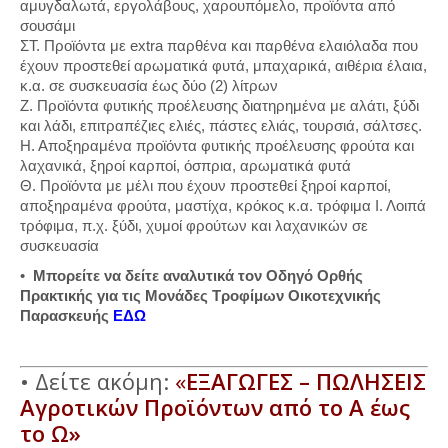
αμυγδαλωτά, εργολάβους, χαρουπόμελο, προϊόντα από
σουσάμι
ΣΤ. Προϊόντα με extra παρθένα και παρθένα ελαιόλαδα που
έχουν προστεθεί αρωματικά φυτά, μπαχαρικά, αιθέρια έλαια,
κ.α. σε συσκευασία έως δύο (2) λίτρων
Ζ. Προϊόντα φυτικής προέλευσης διατηρημένα με αλάτι, ξύδι
και λάδι, επιτραπέζιες ελιές, πάστες ελιάς, τουρσιά, σάλτσες.
Η. Αποξηραμένα προϊόντα φυτικής προέλευσης φρούτα και
λαχανικά, ξηροί καρποί, όσπρια, αρωματικά φυτά
Θ. Προϊόντα με μέλι που έχουν προστεθεί ξηροί καρποί,
αποξηραμένα φρούτα, μαστίχα, κρόκος κ.α. τρόφιμα Ι. Λοιπά
τρόφιμα, π.χ. ξύδι, χυμοί φρούτων και λαχανικών σε
συσκευασία
•
Μπορείτε να δείτε αναλυτικά τον Οδηγό Ορθής
Πρακτικής για τις Μονάδες Τροφίμων Οικοτεχνικής
Παρασκευής
ΕΔΩ
• Δείτε ακόμη:
«
ΕΞΑΓΩΓΕΣ – ΠΩΛΗΣΕΙΣ
Αγροτικών Προϊόντων από το Α έως
το Ω»