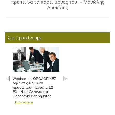
πρέπει να τα πάρει μόνος του. – Μανώλης
post:
Δουκίδης
Σας Προτείνουμε
Webinar – ΦΟΡΟΛΟΓΙΚΕΣ
Δηλώσεις Νομικών
προσώπων - Έντυπα Ε2 -
Ε3 - Ν και Αλλαγές στη
Φορολογία εισοδήματος
Περισσότερα