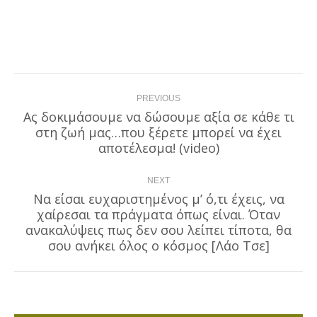
Post
PREVIOUS
navigation
Ας δοκιμάσουμε να δώσουμε αξία σε κάθε τι
στη ζωή μας…που ξέρετε μπορεί να έχει
Previous
post:
αποτέλεσμα! (video)
NEXT
Να είσαι ευχαριστημένος μ’ ό,τι έχεις, να
χαίρεσαι τα πράγματα όπως είναι. Όταν
Next
ανακαλύψεις πως δεν σου λείπει τίποτα, θα
post:
σου ανήκει όλος ο κόσμος [Λάο Τσε]