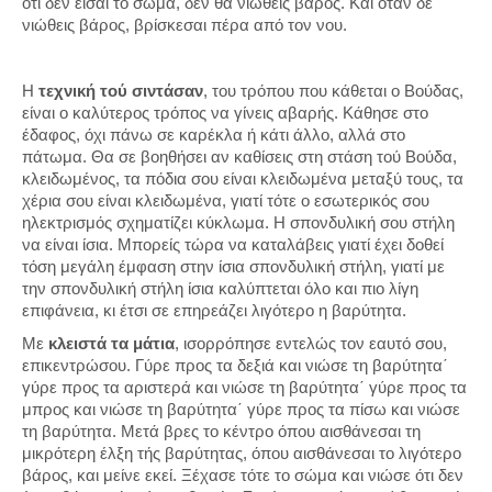
ότι δεν είσαι το σώμα, δεν θα νιώθεις βάρος. Και όταν δε
νιώθεις βάρος, βρίσκεσαι πέρα από τον νου.
Η
τεχνική τού σιντάσαν
, του τρόπου που κάθεται ο Βούδας,
είναι ο καλύτερος τρόπος να γίνεις αβαρής. Κάθησε στο
έδαφος, όχι πάνω σε καρέκλα ή κάτι άλλο, αλλά στο
πάτωμα. Θα σε βοηθήσει αν καθίσεις στη στάση τού Βούδα,
κλειδωμένος, τα πόδια σου είναι κλειδωμένα μεταξύ τους, τα
χέρια σου είναι κλειδωμένα, γιατί τότε ο εσωτερικός σου
ηλεκτρισμός σχηματίζει κύκλωμα. Η σπονδυλική σου στήλη
να είναι ίσια. Μπορείς τώρα να καταλάβεις γιατί έχει δοθεί
τόση μεγάλη έμφαση στην ίσια σπονδυλική στήλη, γιατί με
την σπονδυλική στήλη ίσια καλύπτεται όλο και πιο λίγη
επιφάνεια, κι έτσι σε επηρεάζει λιγότερο η βαρύτητα.
Με
κλειστά τα μάτια
, ισορρόπησε εντελώς τον εαυτό σου,
επικεντρώσου. Γύρε προς τα δεξιά και νιώσε τη βαρύτητα΄
γύρε προς τα αριστερά και νιώσε τη βαρύτητα΄ γύρε προς τα
μπρος και νιώσε τη βαρύτητα΄ γύρε προς τα πίσω και νιώσε
τη βαρύτητα. Μετά βρες το κέντρο όπου αισθάνεσαι τη
μικρότερη έλξη τής βαρύτητας, όπου αισθάνεσαι το λιγότερο
βάρος, και μείνε εκεί. Ξέχασε τότε το σώμα και νιώσε ότι δεν