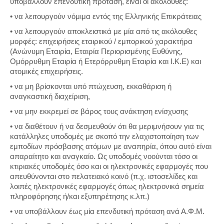
υποβάλλουν επενδυτική πρόταση, είναι οι ακόλουθες:
• να λειτουργούν νόμιμα εντός της Ελληνικής Επικράτειας
• να λειτουργούν αποκλειστικά με μία από τις ακόλουθες
μορφές: επιχειρήσεις εταιρικού / εμπορικού χαρακτήρα
(Ανώνυμη Εταιρία, Εταιρία Περιορισμένης Ευθύνης,
Ομόρρυθμη Εταιρία ή Ετερόρρυθμη Εταιρία και Ι.Κ.Ε) και
ατομικές επιχειρήσεις.
• να μη βρίσκονται υπό πτώχευση, εκκαθάριση ή
αναγκαστική διαχείριση,
• να μην εκκρεμεί σε βάρος τους ανάκτηση ενίσχυσης
• να διαθέτουν ή να δεσμευθούν ότι θα μεριμνήσουν για τις
κατάλληλες υποδομές με σκοπό την ελαχιστοποίηση των
εμποδίων πρόσβασης ατόμων με αναπηρία, όπου αυτό είναι
απαραίτητο και αναγκαίο. Ως υποδομές νοούνται τόσο οι
κτιριακές υποδομές όσο και οι ηλεκτρονικές εφαρμογές που
απευθύνονται στο πελατειακό κοινό (π.χ. ιστοσελίδες και
λοιπές ηλεκτρονικές εφαρμογές όπως ηλεκτρονικά σημεία
πληροφόρησης ή/και εξυπηρέτησης κ.λπ.)
• να υποβάλλουν έως μία επενδυτική πρόταση ανά Α.Φ.Μ.