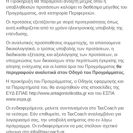
Η Προκήρυξη θα παραμείνει ανοιχτή μέχρις ότου η
υποβληθεισών προτάσεων καλύψει το διαθέσιμο μέγεθος του
Προγράμματος, ανά κατηγορία Περιφερειών.
Οι προτάσεις εξετάζονται με σειρά προτεραιότητας όπως
αυτή καθορίζεται από το χρόνο ηλεκτρονικής υποβολής της
επένδυσης.
Οι αναλυτικές προϋποθέσεις συμμετοχής, τα απαιτούμενα
δικαιολογητικά, ο τρόπος υποβολής των προτάσεων, η
διαδικασία εξέτασης και αξιολόγησης των προτάσεων, οι
υποχρεώσεις των δικαιούχων στην περίπτωση έγκρισης της
αίτησης ενίσχυσης και οι λοιποί όροι του Προγράμματος
θα
περιγραφούν αναλυτικά στον Οδηγό του Προγράμματος
.
Η προκήρυξη του Προγράμματος, ο Οδηγός εφαρμογής και
τα Παραρτήματά του, θα αναρτηθούν στις ιστοσελίδες της
ΕΥ∆ ΕΠΑΕ http://www.antagonistikotita.gr και του ΕΣΠΑ
www.espa.gr.
Οι ενδιαφερόμενοι, μείνετε συντονισμένοι στο TaxCoach για
τα νεότερα. Εάν επιθυμείτε, το TaxCoach αναλαμβάνει για
λογαριασμό σας, την υποβολή αιτήματος στο εν λόγω
πρόγραμμα. Οι ενδιαφερόμενοι να μας στείλουν σχετικό
μήνυμα στο info@taxcoach.gr.