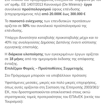
υπ’ αριθμ. ΕΕ 1407/2013 Κανονισμό (De Minimis)-
έργα
συνολικού
προϋπολογισμού
ύψους επένδυσης
(επιχορηγούμενος π/υ)
από 20.000€ έως 300.000 €
Το
ποσοστό ενίσχυσης
των επενδυτικών προτάσεων
ορίζεται σε
50%
του συνολικού προϋπολογισμού της
επένδυσης.
Υπάρχει
δυνατότητα καταβολής προκαταβολής μέχρι και το
40% της αναλογούσας ∆ημόσιας ∆απάνης έναντι ισόποσης
εγγυητικής επιστολής
.
Η
διάρκεια υλοποίησης
των εγκεκριμένων έργων ορίζεται
σε
18 μήνες
από την ημερομηνία έκδοσης της απόφασης
ένταξης.
Επιλέξιμοι Φορείς – Προϋποθέσεις Συμμετοχής
Στο Πρόγραμμα μπορούν να υποβάλλουν πρόταση:
Υφιστάμενες μεσαίες, μικρές και πολύ μικρές επιχειρήσεις,
όπως αυτές ορίζονται στη Σύσταση της Επιτροπής 2003/361/
ΕΚ, που δραστηριοποιούνται αποκλειστικά στους οκτώ
στρατηγικούς τομείς προτεραιότητας του ΕΠΑνΕΚ (εκτός του
Τουρισμού):