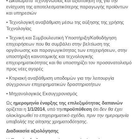
• ∆ικαιώματα Τεχνογνωσίας και αξιοποίησή της για την
ενίσχυση της αποτελεσματικότερης παραγωγής προϊόντων
και υπηρεσιών
• Τεχνολογική αναβάθμιση μέσω της αύξησης της χρήσης
Τεχνολογίας
• Τεχνική και Συμβουλευτική Υποστήριξη/Καθοδήγηση
επιχειρήσεων που θα συμβάλει στην βελτίωση της
οργάνωσης και παραγωγικότητας των επιχειρήσεων, στην
υποστήριξη καινοτομικής και τεχνολογικής
επιχειρηματικότητας και θα υποστηρίζει τον προσανατολισμό
προς νέες αγορές
• Κτιριακή αναβάθμιση υποδομών για την λειτουργία
σύγχρονων επιχειρηματικών δραστηριοτήτων
• Μηχανολογικός Εκσυγχρονισμός
Ως
ημερομηνία έναρξης της επιλεξιμότητας δαπανών
ορίζεται η
1/1/2014
, υπό την
προϋπόθεση
ότι
δεν θα έχει
ολοκληρωθεί το επιχειρηματικό σχέδιο, πριν την ημερομηνία
υποβολής της αίτησης χρηματοδότησης
.
∆ιαδικασία αξιολόγησης