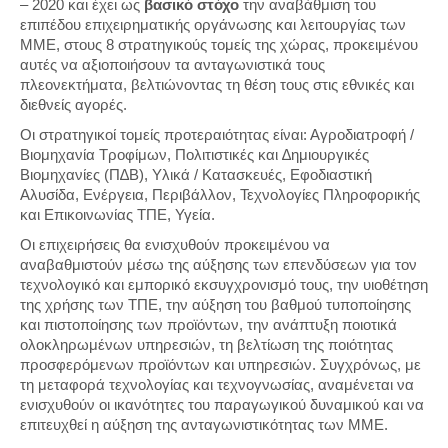
– 2020 και έχει ως
βασικό στόχο
την αναβάθμιση του
επιπέδου επιχειρηματικής οργάνωσης και λειτουργίας των
ΜΜΕ, στους 8 στρατηγικούς τομείς της χώρας, προκειμένου
αυτές να αξιοποιήσουν τα ανταγωνιστικά τους
πλεονεκτήματα, βελτιώνοντας τη θέση τους στις εθνικές και
διεθνείς αγορές.
Οι στρατηγικοί τομείς προτεραιότητας είναι: Αγροδιατροφή /
Βιομηχανία Τροφίμων, Πολιτιστικές και ∆ημιουργικές
Βιομηχανίες (Π∆Β), Υλικά / Κατασκευές, Εφοδιαστική
Αλυσίδα, Ενέργεια, Περιβάλλον, Τεχνολογίες Πληροφορικής
και Επικοινωνίας ΤΠΕ, Υγεία.
Οι επιχειρήσεις θα ενισχυθούν προκειμένου να
αναβαθμιστούν μέσω της αύξησης των επενδύσεων για τον
τεχνολογικό και εμπορικό εκσυγχρονισμό τους, την υιοθέτηση
της χρήσης των ΤΠΕ, την αύξηση του βαθμού τυποποίησης
και πιστοποίησης των προϊόντων, την ανάπτυξη ποιοτικά
ολοκληρωμένων υπηρεσιών, τη βελτίωση της ποιότητας
προσφερόμενων προϊόντων και υπηρεσιών. Συγχρόνως, με
τη μεταφορά τεχνολογίας και τεχνογνωσίας, αναμένεται να
ενισχυθούν οι ικανότητες του παραγωγικού δυναμικού και να
επιτευχθεί η αύξηση της ανταγωνιστικότητας των ΜΜΕ.