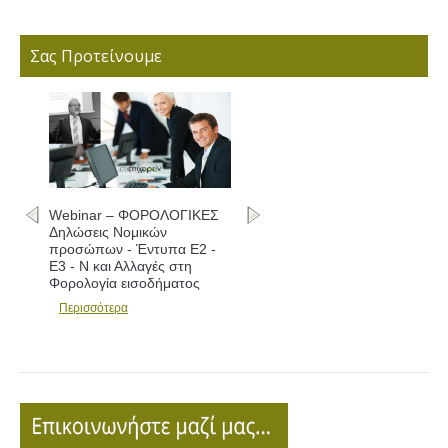
Σας Προτείνουμε
– ΦΟΡΟΛΟΓΙΚΕΣ
Webinar – ΦΟΡΟΛΟΓΙΚΕΣ
Νομικών
Δηλώσεις - Συμπλήρωση
- Έντυπα Ε2 -
εντύπων Ε1 - Ε2 - Ε3 και
Αλλαγές στη
Αλλαγές
εισοδήματος
Περισσότερα
α