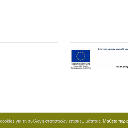
 cookies για τη συλλογή στατιστικών επισκεψιμότητας.
Μάθετε περι
d by BigWebTheory