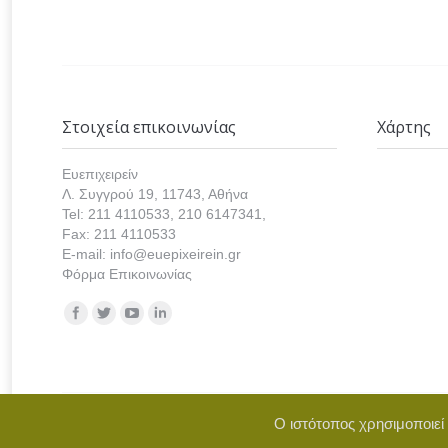
Στοιχεία επικοινωνίας
Χάρτης
Ευεπιχειρείν
Λ. Συγγρού 19, 11743, Αθήνα
Tel: 211 4110533, 210 6147341,
Fax: 211 4110533
E-mail: info@euepixeirein.gr
Φόρμα Επικοινωνίας
Find us on:
Ο ιστότοπος χρησιμοποιεί
Copyright © 2021 euepixeirein.gr | Develope