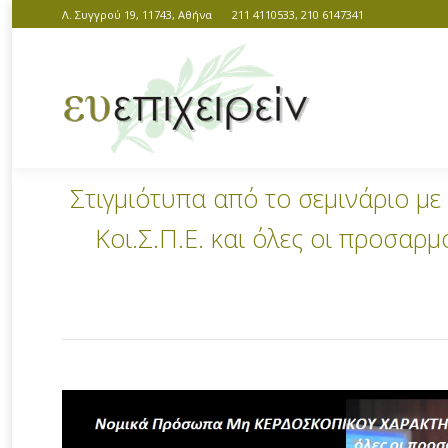
Λ. Συγγρού 19, 11743, Αθήνα
211 4110533, 210 6147341
Στιγμιότυπα από το σεμινάριο 
Κοι.Σ.Π.Ε. και όλες οι προσαρμ
You are here: