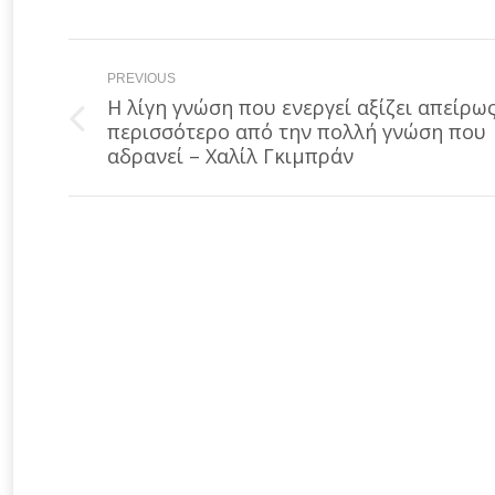
Post
PREVIOUS
navigation
Η λίγη γνώση που ενεργεί αξίζει απείρω
Previous
περισσότερο από την πολλή γνώση που
post:
αδρανεί – Χαλίλ Γκιμπράν