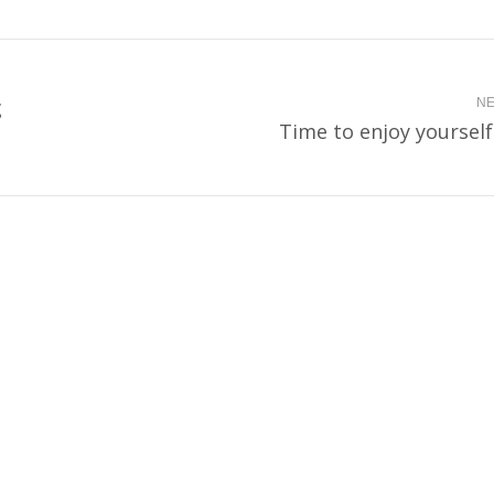
ς
NE
Next
Time to enjoy yourself !
post: