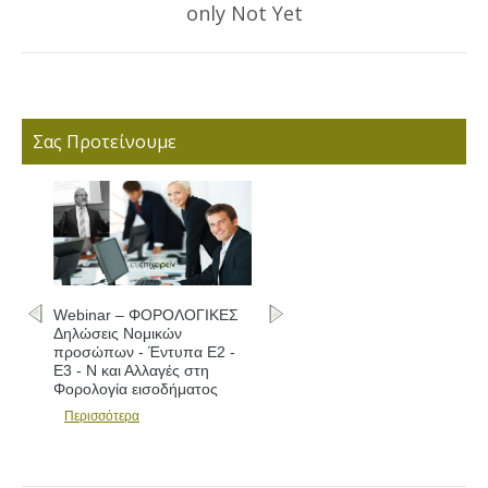
only Not Yet
post:
Σας Προτείνουμε
Webinar – ΦΟΡΟΛΟΓΙΚΕΣ
Webinar – ΦΟΡΟΛΟΓΙΚΕΣ
Δηλώσεις Νομικών
Δηλώσεις - Συμπλήρωση
προσώπων - Έντυπα Ε2 -
εντύπων Ε1 - Ε2 - Ε3 και
Ε3 - Ν και Αλλαγές στη
Αλλαγές
Φορολογία εισοδήματος
Περισσότερα
Περισσότερα