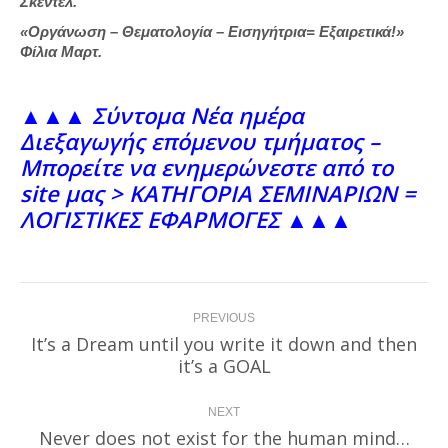
Σκεντελ.
«Οργάνωση – Θεματολογία – Εισηγήτρια= Εξαιρετικά!»
Φίλια Μαρτ.
▲▲▲ Σύντομα Νέα ημέρα
Διεξαγωγής επόμενου τμήματος –
Μπορείτε να ενημερώνεστε από το
site μας > KATΗΓΟΡΙΑ ΣΕΜΙΝΑΡΙΩΝ =
ΛΟΓΙΣΤΙΚΕΣ ΕΦΑΡΜΟΓΕΣ
▲▲▲
Post
PREVIOUS
navigation
It’s a Dream until you write it down and then
Previous
it’s a GOAL
post:
NEXT
Never does not exist for the human mind…
Next