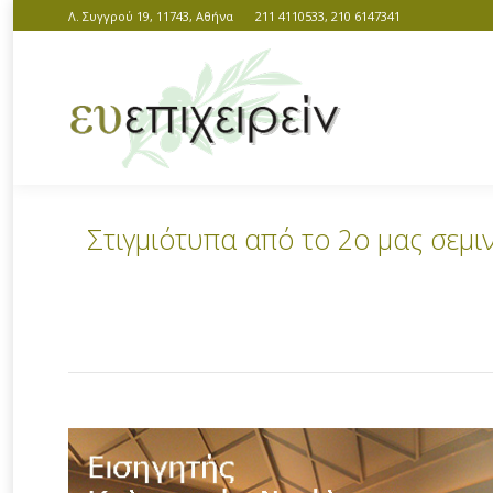
Λ. Συγγρού 19, 11743, Αθήνα
211 4110533, 210 6147341
Στιγμιότυπα από το 2ο μας σε
You are here: