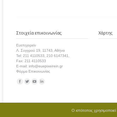
Στοιχεία επικοινωνίας
Χάρτης
Ευεπιχειρείν
Λ. Συγγρού 19, 11743, Αθήνα
Tel: 211 4110533, 210 6147341,
Fax: 211 4110533
E-mail: info@euepixeirein.gr
Φόρμα Επικοινωνίας
Find us on:
Ο ιστότοπος χρησιμοποιεί
Copyright © 2021 euepixeirein.gr | Develope