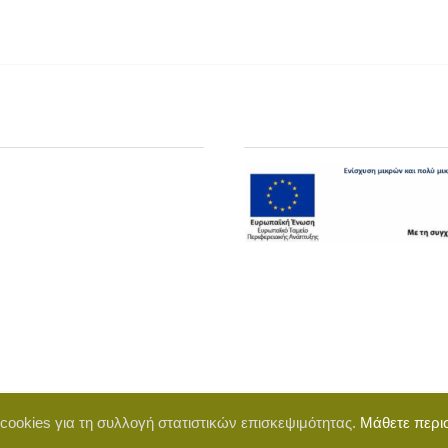
 cookies για τη συλλογή στατιστικών επισκεψιμότητας.
Μάθετε περι
d by BigWebTheory