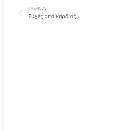
Post
navigation
PREVIOUS
Previous
Ευχές από καρδιάς…
post: