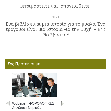
navigation
…ετοιμαστείτε να… απογειωθείτε!!!
Previous
post:
NEXT
Ένα βιβλίο είναι μια ιστορία για το μυαλό. Ένα
τραγούδι είναι μια ιστορία για την ψυχή. – Eric
Next
post:
Pio *βίντεο*
Σας Προτείνουμε
Webinar – ΦΟΡΟΛΟΓΙΚΕΣ
Δηλώσεις Νομικών