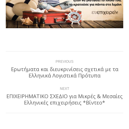
Post
PREVIOUS
navigation
Ερωτήματα και διευκρινίσεις σχετικά με τα
Previous
Ελληνικά Λογιστικά Πρότυπα
post:
NEXT
ΕΠΙΧΕΙΡΗΜΑΤΙΚΟ ΣΧΕΔΙΟ για Μικρές & Μεσαίες
Next
Ελληνικές επιχειρήσεις *Βίντεο*
post: