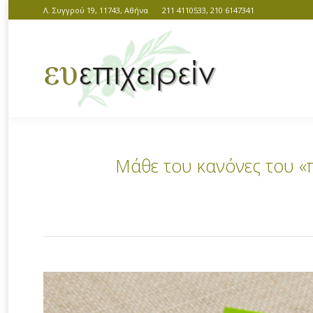
Λ. Συγγρού 19, 11743, Αθήνα
211 4110533, 210 6147341
Μάθε του κανόνες του «π
You are here: