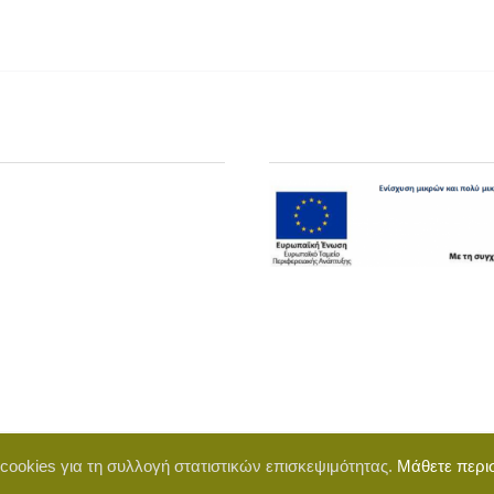
 cookies για τη συλλογή στατιστικών επισκεψιμότητας.
Μάθετε περι
d by BigWebTheory