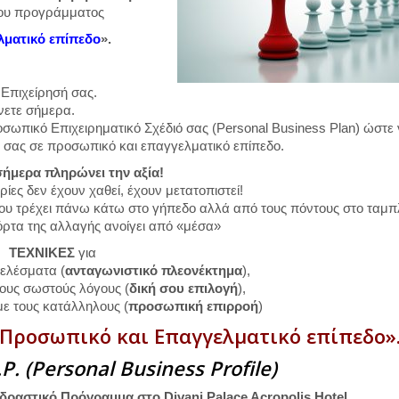
ωρου προγράμματος
λματικό επίπεδο
».
 Επιχείρησή σας.
νετε σήμερα.
σωπικό Επιχειρηματικό Σχέδιό σας (Personal Business Plan) ώστε
ά σας σε προσωπικό και επαγγελματικό επίπεδο.
ήμερα πληρώνει την αξία!
ρίες δεν έχουν χαθεί, έχουν μετατοπιστεί!
 που τρέχει πάνω κάτω στο γήπεδο αλλά από τους πόντους στο ταμ
ρτα της αλλαγής ανοίγει από «μέσα»
ΤΕΧΝΙΚΕΣ
για
τελέσματα (
ανταγωνιστικό πλεονέκτημα
),
 τους σωστούς λόγους (
δική σου επιλογή
),
με τους κατάλληλους (
προσωπική επιρροή
)
 Προσωπικό και Επαγγελματικό επίπεδο»
P. (Personal Business Profile)
δραστικό Πρόγραμμα στο Divani Palace Acropolis Hotel