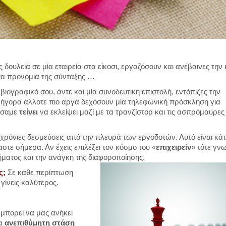
 δουλειά σε μία εταιρεία στα είκοσι, εργαζόσουν και ανέβαινες την
 τα προνόμια της σύνταξης …
βιογραφικό σου, άντε και μία συνοδευτική επιστολή, εντόπιζες την
γρήγορα άλλοτε πιο αργά δεχόσουν μία τηλεφωνική πρόσκληση για
ρίσαμε
τείνει
να εκλείψει μαζί με τα τρανζίστορ και τις ασπρόμαυρες
ρόνιες δεσμεύσεις από την πλευρά των εργοδοτών. Αυτό είναι κάτ
στε σήμερα. Αν έχεις επιλέξει τον κόσμο του «
επιχειρείν
» τότε γνω
ήματος και την ανάγκη της διαφοροποίησης.
ς;
Σε κάθε περίπτωση
 γίνεις καλύτερος.
 μπορεί να μας ανήκει
ια
ανεπιθύμητη στάση