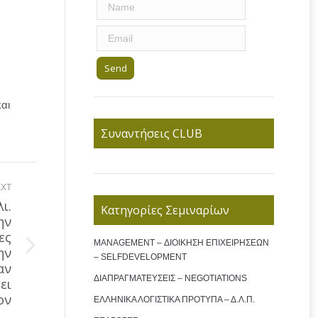
αι
Συναντήσεις CLUB
XT
ι.
Κατηγορίες Σεμιναρίων
ην
ες
MANAGEMENT – ΔΙΟΙΚΗΣΗ ΕΠΙΧΕΙΡΗΣΕΩΝ
ην
– SELFDEVELOPMENT
αν
ΔΙΑΠΡΑΓΜΑΤΕΥΣΕΙΣ – NEGOTIATIONS
ει
ον
ΕΛΛΗΝΙΚΑ ΛΟΓΙΣΤΙΚΑ ΠΡΟΤΥΠΑ – Δ.Λ.Π.