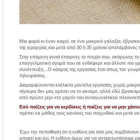
Μια φορά κι έναν καιρό, σε ένα μακρινό γαλαξία, έβρισκες
της ιεραρχίας και μετά από 30 ή 35 χρόνια απολάμβανες
Στην επόμενη γενιά έπαιρνες το πτυχίο σου, σκάρωνες το 
επαγγελματική αγορά που σε ενδιέφερε και άλλοτε πιο 
συνέντευξη…O κόσμος της εργασίας έτσι όπως τον γνω
τηλεοράσεις.
Διαμορφώνονται ευέλικτα μοντέλα εργασίας χωρίς μακροχ
σίγουρα δεν μας αρέσει να το ακούμε, αλλά εδώ βρισκόμα
από πρώτο χέρι «το χαρτί» του ανταγωνιστικού πλεονεκτ
Εσύ παίζεις για να κερδίσεις ή παίζεις για να μην χάσει
πρέπει να μάθεις τους κανόνες του παιχνιδιού και μετά να
Έχω την πεποίθηση ότι η ευθύνη για όσα μας συμβαίνουν
μπορεί και όχι. Η ευθύνη όμως για να αντιμετωπίσουμε μ