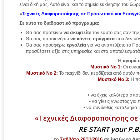
είναι δική μας. Αυτό είναι και το σημείο εκκίνησης του 6
«
Τεχνικές Διαφοροποίησης σε Προσωπικό και Επαγγε
Σε αυτό το διαδραστικό πρόγραμμα:
Θα σας προτείνω
να σκεφτείτε
τον εαυτό σας σαν την
Θα σας παρακινήσω
να κάνετε πράγματα
που δεν κά
Θα σας προσφέρω
εργαλεία
για να αναπτύξετε το Προ
προσθέσετε αξία στις υπηρεσίες και στα αποτελέσματ
Η αγορά σ
Μυστικό Νο 1:
Οι ευκαι
Μυστικό Νο 2:
Το παιχνίδι δεν κερδίζεται από αυτόν
Μυστικό Νο 3:
Η πό
• να έχεις καλύτερα απο
• να γίνεις γνωστός για
• να συνδεθείς κατάλληλα 
«Τεχνικές Διαφοροποίησης σε
RE-START your P.B.
το
Σαββάτο 26/11/2016
σε ένα 6ωρο Δια