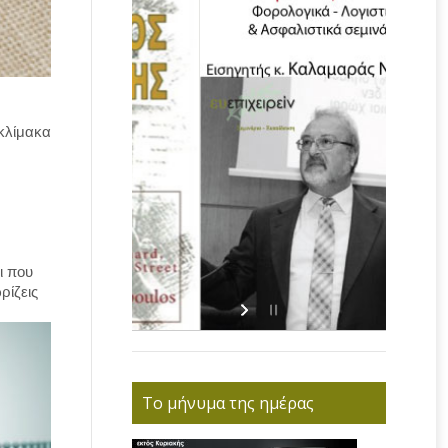
 κλίμακα
ι που
ρίζεις
Το μήνυμα της ημέρας