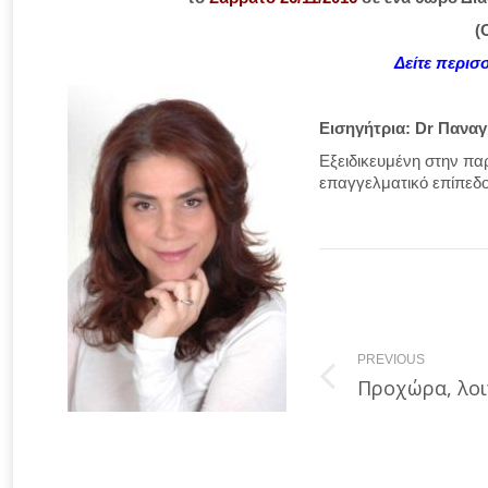
(
Δείτε περι
Εισηγήτρια:
Dr Πανα
Εξειδικευμένη στην πα
επαγγελματικό επίπεδο
Post
navigation
PREVIOUS
Previous
Προχώρα, λοι
post: