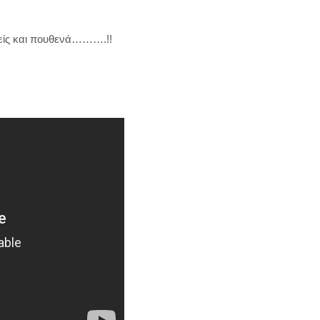
νείς και πουθενά……….!!