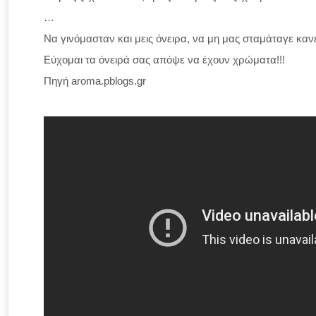
…
Να γινόμασταν και μεις όνειρα, να μη μας σταμάταγε κα
Εύχομαι τα όνειρά σας απόψε να έχουν χρώματα!!!
Πηγή aroma.pblogs.gr