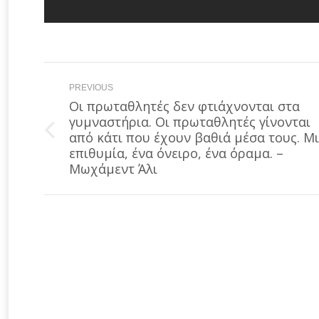
Post
PREVIOUS
navigation
Οι πρωταθλητές δεν φτιάχνονται στα
γυμναστήρια. Οι πρωταθλητές γίνονται
Previous
από κάτι που έχουν βαθιά μέσα τους. Μ
post:
επιθυμία, ένα όνειρο, ένα όραμα. –
Μωχάμεντ Άλι