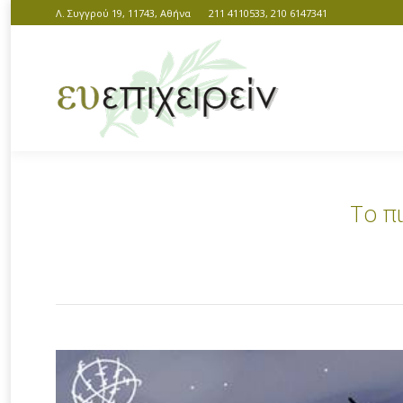
Λ. Συγγρού 19, 11743, Αθήνα
211 4110533, 210 6147341
Το πι
You are here: