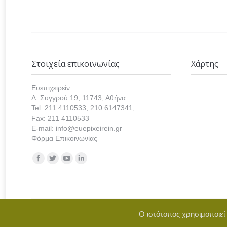
Στοιχεία επικοινωνίας
Χάρτης
Ευεπιχειρείν
Λ. Συγγρού 19, 11743, Αθήνα
Tel: 211 4110533, 210 6147341,
Fax: 211 4110533
E-mail: info@euepixeirein.gr
Φόρμα Επικοινωνίας
Find us on:
Ο ιστότοπος χρησιμοποιεί
Copyright © 2021 euepixeirein.gr | Develope