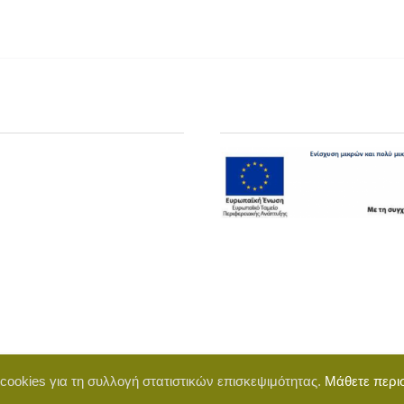
 cookies για τη συλλογή στατιστικών επισκεψιμότητας.
Μάθετε περι
d by BigWebTheory