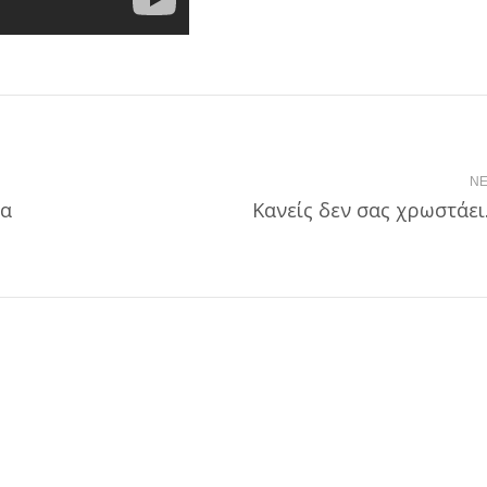
NE
ια
Next
Κανείς δεν σας χρωστάει
post: