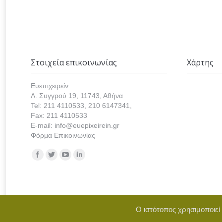
Στοιχεία επικοινωνίας
Χάρτης
Ευεπιχειρείν
Λ. Συγγρού 19, 11743, Αθήνα
Tel: 211 4110533, 210 6147341,
Fax: 211 4110533
E-mail: info@euepixeirein.gr
Φόρμα Επικοινωνίας
Find us on:
Ο ιστότοπος χρησιμοποιεί
Copyright © 2021 euepixeirein.gr | Develope