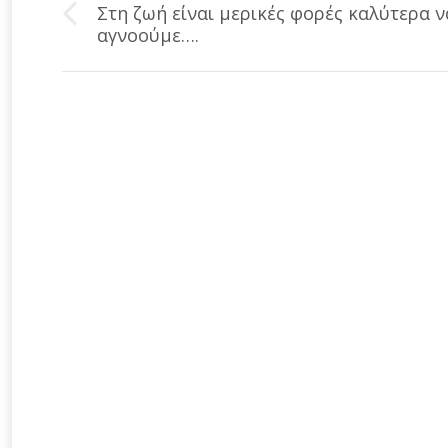
navigation
Στη ζωή είναι μερικές φορές καλύτερα ν
Previous
αγνοούμε….
post: