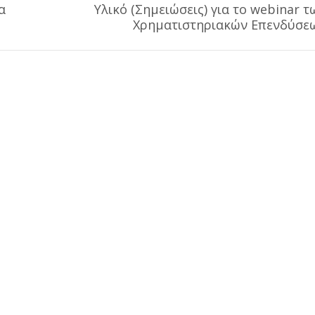
α
Υλικό (Σημειώσεις) για το webinar τ
Next
Χρηματιστηριακών Επενδύσε
post: