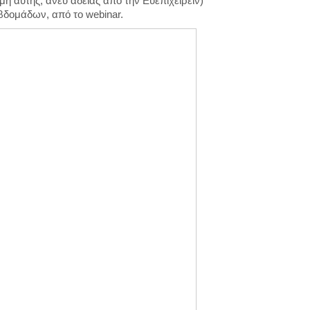
 αυτής, άνευ άδειας από την Ευεπιχειρείν)
εβδομάδων, από το webinar.