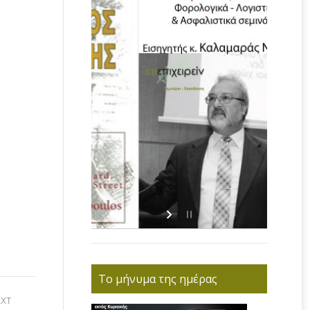
Το μήνυμα της ημέρας
XT