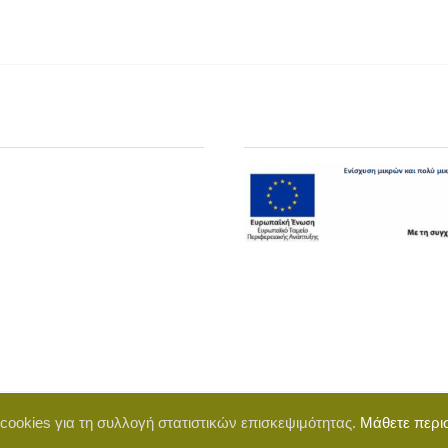
 cookies για τη συλλογή στατιστικών επισκεψιμότητας.
Μάθετε περι
d by BigWebTheory