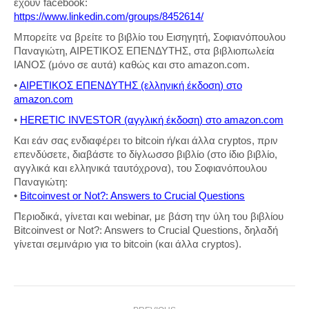
έχουν facebook:
https://www.linkedin.com/groups/8452614/
Μπορείτε να βρείτε το βιβλίο του Εισηγητή, Σοφιανόπουλου
Παναγιώτη, ΑΙΡΕΤΙΚΟΣ ΕΠΕΝΔΥΤΗΣ, στα βιβλιοπωλεία
ΙΑΝΟΣ (μόνο σε αυτά) καθώς και στο amazon.com.
•
ΑΙΡΕΤΙΚΟΣ ΕΠΕΝΔΥΤΗΣ (ελληνική έκδοση) στο
amazon.com
•
HERETIC INVESTOR (αγγλική έκδοση) στο amazon.com
Και εάν σας ενδιαφέρει το bitcoin ή/και άλλα cryptos, πριν
επενδύσετε, διαβάστε το δίγλωσσο βιβλίο (στο ίδιο βιβλίο,
αγγλικά και ελληνικά ταυτόχρονα), του Σοφιανόπουλου
Παναγιώτη:
•
Bitcoinvest or Not?: Answers to Crucial Questions
Περιοδικά, γίνεται και webinar, με βάση την ύλη του βιβλίου
Bitcoinvest or Not?: Answers to Crucial Questions, δηλαδή
γίνεται σεμινάριο για το bitcoin (και άλλα cryptos).
Post