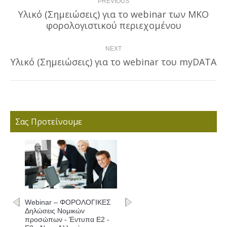
PREVIOUS
navigation
Υλικό (Σημειώσεις) για το webinar των ΜΚΟ
Previous
φορολογιστικού περιεχομένου
post:
NEXT
Υλικό (Σημειώσεις) για το webinar του myDATA
Next
post:
Σας Προτείνουμε
Webinar – ΦΟΡΟΛΟΓΙΚΕΣ
Δηλώσεις Νομικών
προσώπων - Έντυπα Ε2 -