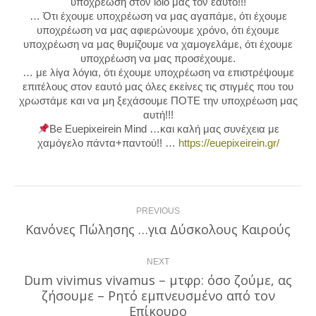
υποχρέωση στον ίδιο μας τον εαυτό!!!
… Ότι έχουμε υποχρέωση να μας αγαπάμε, ότι έχουμε
υποχρέωση να μας αφιερώνουμε χρόνο, ότι έχουμε
υποχρέωση να μας θυμίζουμε να χαμογελάμε, ότι έχουμε
υποχρέωση να μας προσέχουμε.
… με λίγα λόγια, ότι έχουμε υποχρέωση να επιστρέψουμε
επιτέλους στον εαυτό μας όλες εκείνες τις στιγμές που του
χρωστάμε και να μη ξεχάσουμε ΠΟΤΕ την υποχρέωση μας
αυτή!!!
Be Euepixeirein Mind …και καλή μας συνέχεια με
χαμόγελο πάντα+παντού!! …
https://euepixeirein.gr/
Post
PREVIOUS
navigation
Κανόνες Πώλησης …για Δύσκολους Καιρούς
Previous
post:
NEXT
Dum vivimus vivamus – μτφρ: όσο ζούμε, ας
ζήσουμε – Ρητό εμπνευσμένο από τον
Next
post:
Επίκουρο