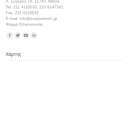
Λ. Συγγρού 19, 11743, Αθήνα
Tel: 211 4110533, 210 6147341,
Fax: 211 4110533
E-mail: info@euepixeirein.gr
Φόρμα Επικοινωνίας
Find us on:
Χάρτης