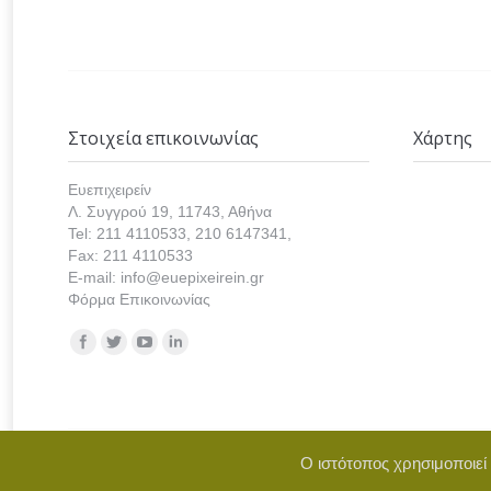
Στοιχεία επικοινωνίας
Χάρτης
Ευεπιχειρείν
Λ. Συγγρού 19, 11743, Αθήνα
Tel: 211 4110533, 210 6147341,
Fax: 211 4110533
E-mail: info@euepixeirein.gr
Φόρμα Επικοινωνίας
Find us on:
Ο ιστότοπος χρησιμοποιεί
Copyright © 2021 euepixeirein.gr | Develope