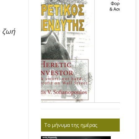
η ζωή
Το μήνυμα της ημέρας