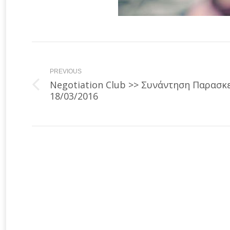
Post
navigation
PREVIOUS
Negotiation Club >> Συνάντηση Παρασκ
Previous
18/03/2016
post: