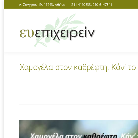
Λ. Συγγρού 19, 11743, Αθήνα
211 4110533, 210 6147341
Χαμογέλα στον καθρέφτη. Κάν’ το 
You are here: