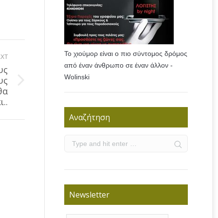
Το χιούμορ είναι ο πιο σύντομος δρόμος
XT
από έναν άνθρωπο σε έναν άλλον -
υς
Wolinski
υς
θα
..
Αναζήτηση
Newsletter