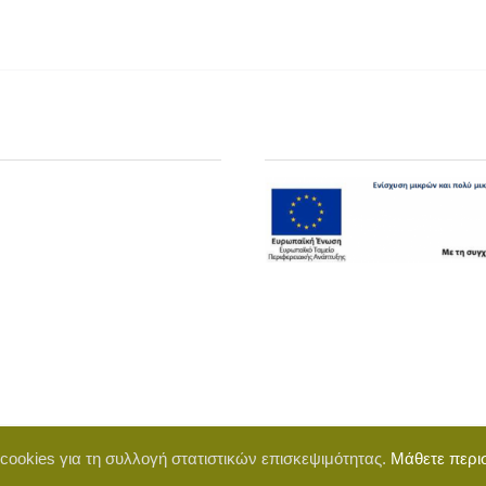
 cookies για τη συλλογή στατιστικών επισκεψιμότητας.
Μάθετε περι
d by BigWebTheory