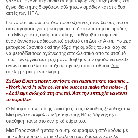
γαλατά. Έκανε περιουσία από μεταφορικές επιχειρήσεις και
έγινε ιδιοκτήτης διαφόρων αθλητικών ομάδων και στις δυο
ακτές των ΗΠΑ.
Για να σας δώσω μια ιδέα πόσο έξυπνος ήταν θα σας πω ότι,
όταν αγόρασε για πρώτη φορά τα δικαιώματα μιας ομάδας
του Μίντγουεστ, αγόρασε επίσης – αθόρυβα και φτηνά –
έναν άγνωστο ραδιοφωνικό σταθμό στη Δυτική Ακτή. Ύστερα
μετέφερε ξαφνικά εκεί την έδρα της ομάδας του και άρχισε
να μεταδίδει τους αγώνες της αποκλειστικά από το σταθμό
του. Η ενέργεια αυτή όχι μόνο βοήθησε την ομάδα να ανέβει
αγωνιστικά αλλά και αύξησε την αξία του σταθμού.
Δύο
οφέλη με μια μόνο κίνηση
.
Σχόλιο Ευεπιχειρείν: κινήσεις επιχειρηματικής τακτικής…
«Work hard in silence, let the success make the noise» ή
«Δούλεψε σκληρά στη σιωπή. Άσε την επιτυχία να κάνει
το θόρυβο»
Ο Μπομπ ήταν επίσης ιδιοκτήτης μιας αλυσίδας ξενοδοχείων.
Μια μεγάλη ασφαλιστική εταιρία της Νέας Υόρκης είχε
υποθήκη πάνω στο κεντρικό κτίριο του.
Μια Παρασκευή η εταιρία αυτή, κουρασμένη από χρόνια με
τις καθυστερήσεις στην εξόφληση των δόσεων, έστειλε