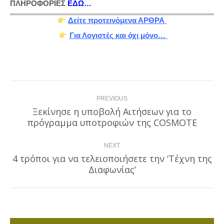
ΠΛΗΡΟΦΟΡΙΕΣ
ΕΔΩ…
Δείτε προτεινόμενα ΑΡΘΡΑ
Για Λογιστές και όχι μόνο…
Post
PREVIOUS
navigation
Ξεκίνησε η υποβολή Αιτήσεων για το
Previous
πρόγραμμα υποτροφιών της COSMOTE
post:
NEXT
4 τρόποι για να τελειοποιήσετε την ‘Τέχνη της
Next
Διαφωνίας’
post: