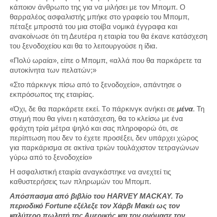
κάποιον άνθρωπο της για να μιλήσει με τον Μπομπ. Ο
θαρραλέος ασφαλιστής μπήκε στο γραφείο του Μπομπ,
πέταξε μπροστά του μια στοίβα νομικά έγγραφα και
ανακοίνωσε ότι τη Δευτέρα η εταιρία του θα έκανε κατάσχεση
του ξενοδοχείου και θα το λειτουργούσε η ίδια.
«Πολύ ωραία», είπε ο Μπομπ, «αλλά που θα παρκάρετε τα
αυτοκίνητα των πελατών;»
«Στο πάρκινγκ πίσω από το ξενοδοχείο», απάντησε ο
εκπρόσωπος της εταιρίας.
«Όχι, δε θα παρκάρετε εκεί. Tο πάρκινγκ ανήκει σε
μένα
. Τη
στιγμή που θα γίνει η κατάσχεση, θα το κλείσω με ένα
φράχτη τρία μέτρα ψηλό και σας πληροφορώ ότι, σε
περίπτωση που δεν το έχετε προσέξει, δεν υπάρχει χώρος
για παρκάρισμα σε ακτίνα τριών τουλάχιστον τετραγώνων
γύρω από το ξενοδοχείο»
Η ασφαλιστική εταιρία αναγκάστηκε να ανεχτεί τις
καθυστερήσεις των πληρωμών του Μπομπ.
Απόσπασμα από βιβλίο του HARVEY MACKAY. Το
περιοδικό Fortune εξέλεξε τον Χάρβι Μακέι ως τον
καλύτερο πωλητή της Αμερικής και τον ονόμασε τον