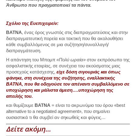
Άνθρωπο που πραγματοποιεί τα πάντα.
Σχόλιο της Ευεπιχειρείν:
ΒΑΤΝΑ
, ένας όρος γνωστός στις διαπραγματεύσεις και στην
διαπραγματευτική πορεία και τακτική που θα ακολουθήσει
κάθε συμβαλλόμενος σε μια συζήτηση/συναλλαγή/
διαπραγμάτευση.
Η απάντηση του Μπομπ
«Πολύ ωραία»
στον εκπρόσωπο της
ασφαλιστικής εταιρίας, σε συνέχεια του ακούσματος μιας
προσεχούς κατάσχεσης,
είχε δόση σιγουριάς και όπως
φάνηκε, στη συνέχεια της συζήτησης, εναλλακτικής
BATNA, που θα οδηγούσε τον απέναντι συμβαλλόμενο σε
υποχώρηση και μάλιστα άμεση….υποχώρηση της
απειλής του.
και θυμίζουμε
ΒΑΤΝΑ
= είναι το ακρωνύμιο του όρου «best
alternative to a negotiated agreement», που σημαίνει
ουσιαστικά τι θα συμβεί αν σηκωθείς και φύγεις…
Δείτε ακόμη…