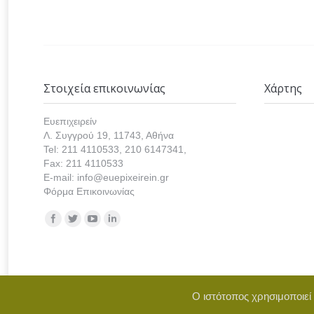
Στοιχεία επικοινωνίας
Χάρτης
Ευεπιχειρείν
Λ. Συγγρού 19, 11743, Αθήνα
Tel: 211 4110533, 210 6147341,
Fax: 211 4110533
E-mail: info@euepixeirein.gr
Φόρμα Επικοινωνίας
Find us on:
Ο ιστότοπος χρησιμοποιεί
Copyright © 2021 euepixeirein.gr | Develope