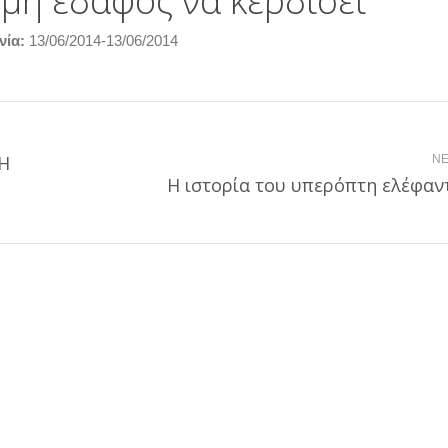
μή έδαφος να κερδίσει
νία:
13/06/2014-13/06/2014
 Η
NE
Next
Η ιστορία του υπερόπτη ελέφαν
post: