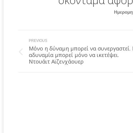
σκόνταμα αφορ
Hμερομη
Post
PREVIOUS
navigation
Μόνο η δύναμη μπορεί να συνεργαστεί.
Previous
αδυναμία μπορεί μόνο να ικετέψει.
post:
Ντουάιτ Αϊζενχάουερ