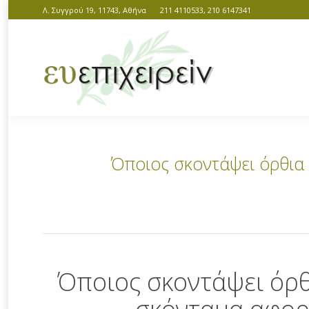
Λ. Συγγρού 19, 11743, Αθήνα
211 4110533, 210 6147341
Όποιος σκοντάψει όρθια 
You are here:
Όποιος σκοντάψει όρθι