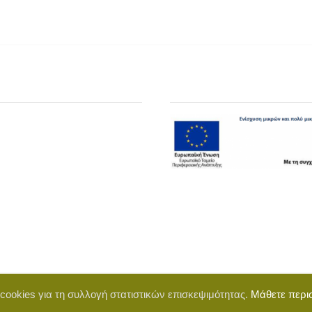
 cookies για τη συλλογή στατιστικών επισκεψιμότητας.
Μάθετε περι
d by BigWebTheory