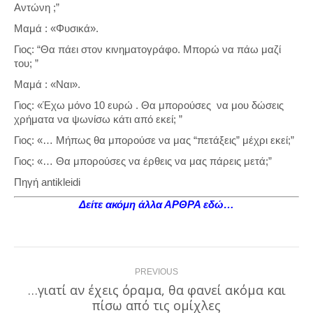
Αντώνη ;”
Μαμά : «Φυσικά».
Γιος: “Θα πάει στον κινηματογράφο. Μπορώ να πάω μαζί
του; ”
Μαμά : «Ναι».
Γιος: «Έχω μόνο 10 ευρώ . Θα μπορούσες να μου δώσεις
χρήματα να ψωνίσω κάτι από εκεί; ”
Γιος: «… Μήπως θα μπορούσε να μας “πετάξεις” μέχρι εκεί;”
Γιος: «… Θα μπορούσες να έρθεις να μας πάρεις μετά;”
Πηγή antikleidi
Δείτε ακόμη άλλα ΑΡΘΡΑ εδώ…
Post
PREVIOUS
navigation
…γιατί αν έχεις όραμα, θα φανεί ακόμα και
Previous
πίσω από τις ομίχλες
post: