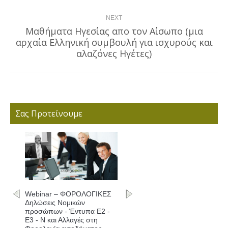
NEXT
Μαθήματα Ηγεσίας απο τον Αίσωπο (μια
αρχαία Ελληνική συμβουλή για ισχυρούς και
Next
post:
αλαζόνες Ηγέτες)
Σας Προτείνουμε
Webinar – ΦΟΡΟΛΟΓΙΚΕΣ
Δηλώσεις Νομικών
προσώπων - Έντυπα Ε2 -
Ε3 - Ν και Αλλαγές στη