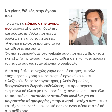
Να γίνεις Ειδικός στην Αγορά
σου
Το να γίνεις
ειδικός στην αγορά
σο
υ φέρνει αξιοπιστία, δουλειές
και συστάσεις. Αλλά πρέπει να
δουλέψετε για να το πετύχετε.
Απαιτεί περισσότερα
από το να
καταθέσετε μια λίστα
‘διαπιστευτηρίων’ σας στο website σας· πρέπει να βρίσκεστε
εκεί έξω (στην αγορά) και να τοποθετήσετε και καταξιώσετε
τον εαυτό σας ως έναν
αξιόπιστο σύμβουλο
.
Αυτό συμβαίνει συνεχώς γύρω σας. Ιδιοκτήτες μικρών
επιχειρήσεων γράφουν σε blogs, διοργανώνουν και
φιλοξενούν δωρεάν εργαστήρια, μιλούν δημοσίως,
διοργανώνουν δωρεάν εκδηλώσεις και προσφέρουν
ενημερωτικό υλικό με την μορφή π.χ. newsletters – που όλα
τα παραπάνω,
αποτελούν σπουδαία κανάλια για να
μοιραστείτε πληροφορίες με την αγορά
– στόχο σας
και να
καταξιώσετε εντέλει τον εαυτό σας ως έναν αξιόπιστο ειδικό
στο πεδίο σας.