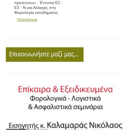
 -
εντύπων Ε1 - Ε2 - Ε3 και
Αλλαγές
Περισσότερα