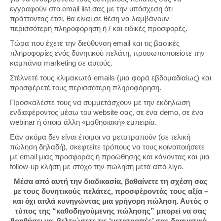
εγγραφούν στο email list σας με την υπόσχεση ότι
πράττοντας έτσι, θα είναι σε θέση να λαμβάνουν
περισσότερη πληροφόρηση ή / και ειδικές προσφορές.
Τώρα που έχετε την διεύθυνση email και τις βασικές
πληροφορίες ενός δυνητικού πελάτη, προσωποποιείστε την
καμπάνια marketing σε αυτούς.
Στέλνετέ τους κλιμακωτά emails (μια φορά εβδομαδιαίως) και
προσφέρετέ τους περισσότερη πληροφόρηση.
Προσκαλέστε τους να συμμετάσχουν με την εκδήλωση
ενδιαφέροντος μέσω του website σας, σε ένα demo, σε ένα
webinar ή όποια άλλη «μαθησιακή» εμπειρία.
Εάν ακόμα δεν είναι έτοιμοι να μετατραπούν (σε τελική
πώληση δηλαδή), σκεφτείτε τρόπους να τους κοινοποιήσετε
με email μιας προσφοράς ή προώθησης και κάνοντας και μια
follow-up κλήση με στόχο την πώληση μετά από λίγο.
Μέσα από αυτή την διαδικασία, βαθαίνετε τη σχέση σας
με τους δυνητικούς πελάτες, προσφέροντάς τους αξία –
και όχι απλά κυνηγώντας μια γρήγορη πώληση. Αυτός ο
τύπος της “καθοδηγούμενης πώλησης” μπορεί να σας
βοηθήσει να βελτιώσετε τις ‘μετατροπές’ σας δραματικά.