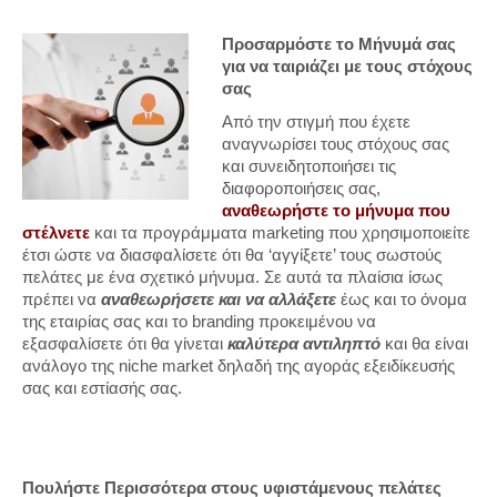
Προσαρμόστε το Μήνυμά σας
για να ταιριάζει με τους στόχους
σας
Από την στιγμή που έχετε
αναγνωρίσει τους στόχους σας
και συνειδητοποιήσει τις
διαφοροποιήσεις σας,
αναθεωρήστε το μήνυμα που
στέλνετε
και τα προγράμματα marketing που χρησιμοποιείτε
έτσι ώστε να διασφαλίσετε ότι θα ‘αγγίξετε’ τους σωστούς
πελάτες με ένα σχετικό μήνυμα. Σε αυτά τα πλαίσια ίσως
πρέπει να
αναθεωρήσετε και να αλλάξετε
έως και το όνομα
της εταιρίας σας και το branding προκειμένου να
εξασφαλίσετε ότι θα γίνεται
καλύτερα αντιληπτό
και θα είναι
ανάλογο της niche market δηλαδή της αγοράς εξειδίκευσής
σας και εστίασής σας.
Πουλήστε Περισσότερα στους υφιστάμενους πελάτες