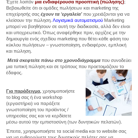
Έχετε λοιπόν
μια ενδιαφέρουσα προοπτική (πώλησης)
;
Βεβαιωθείτε ότι οι ομάδες πωλήσεων και marketing της
επιχείρησής σας
έχουν τα ‘εργαλεία’
που χρειάζονται για να
κλείσουν την πώληση.
Λογισμικά αυτοματισμού
Marketing
μπορεί να βοηθήσουν σε αυτή την διαδικασία, αλλά δεν είναι
και υποχρεωτικό. Όπως αναφέρθηκε πριν, αρχίζεις με την
δημιουργία ενός σχεδίου marketing που θέτει κάθε φάση του
κύκλου πωλήσεων – γνωστοποίηση, ενδιαφέρον, εμπλοκή
και πώληση.
Μετά σκεφτείτε πάνω στο χρονοδιάγραμμα
που συνοδεύει
μια τυπική πώληση και σε τρόπους που προετοιμάζουν το
έδαφος.
Για παράδειγμα,
χρησιμοποιήστε
το blog σας ή ένα workshop
(εργαστήριο) να παράξετε
γνωστοποίηση του προϊόντος /
υπηρεσίας σας και να κερδίσετε
μέσω αυτού την εμπιστοσύνη (των δυνητικών πελατών).
Έπειτα, χρησιμοποιήστε τα social media και το website σας
για να ενθαρρύνετε τους δυνητικούς πελάτες σας να