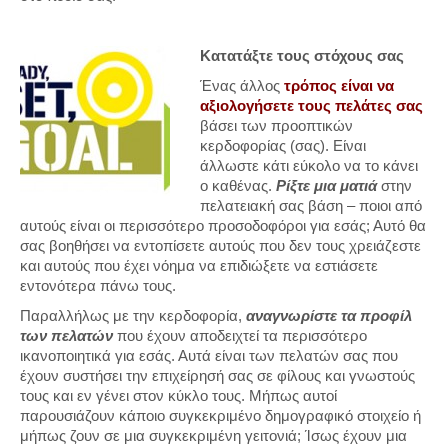
Κατατάξτε
τους
στόχους
σας
Ένας άλλος
τρόπος είναι να
αξιολογήσετε τους πελάτες σας
βάσει των προοπτικών
κερδοφορίας (σας). Είναι
άλλωστε κάτι εύκολο να το κάνει
ο καθένας.
Ρίξτε μια ματιά
στην
πελατειακή σας βάση – ποιοι από
αυτούς είναι οι περισσότερο προσοδοφόροι για εσάς; Αυτό θα
σας βοηθήσει να εντοπίσετε αυτούς που δεν τους χρειάζεστε
και αυτούς που έχει νόημα να επιδιώξετε να εστιάσετε
εντονότερα πάνω τους.
Παραλλήλως με την κερδοφορία,
αναγνωρίστε τα προφίλ
των πελατών
που έχουν αποδειχτεί τα περισσότερο
ικανοποιητικά για εσάς. Αυτά είναι των πελατών σας που
έχουν συστήσει την επιχείρησή σας σε φίλους και γνωστούς
τους και εν γένει στον κύκλο τους. Μήπως αυτοί
παρουσιάζουν κάποιο συγκεκριμένο δημογραφικό στοιχείο ή
μήπως ζουν σε μια συγκεκριμένη γειτονιά; Ίσως έχουν μια