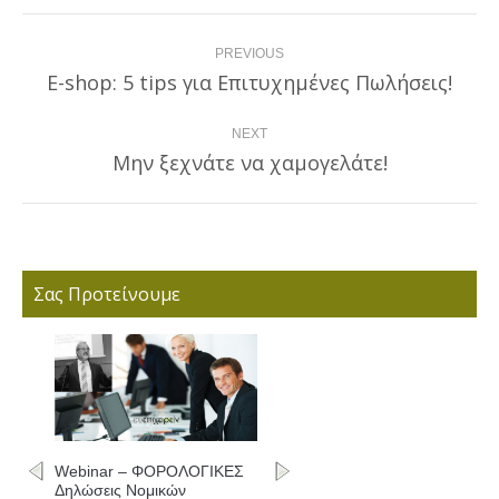
Post
PREVIOUS
navigation
E-shop: 5 tips για Επιτυχημένες Πωλήσεις!
Previous
post:
NEXT
Μην ξεχνάτε να χαμογελάτε!
Next
post:
Σας Προτείνουμε
ΚΕΣ
Webinar – ΦΟΡΟΛΟΓΙΚΕΣ
Δηλώσεις - Συμπλήρωση