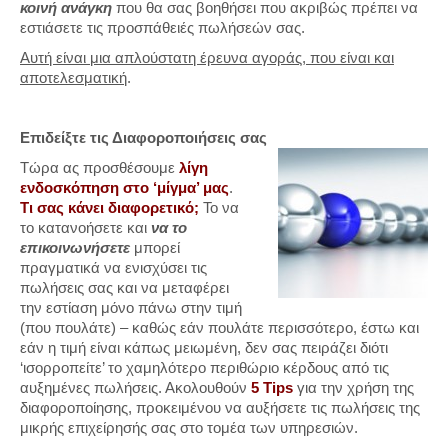
κοινή ανάγκη
που θα σας βοηθήσει που ακριβώς πρέπει να
εστιάσετε τις προσπάθειές πωλήσεών σας.
Αυτή είναι μια απλούστατη έρευνα αγοράς, που είναι και
αποτελεσματική
.
Επιδείξτε τις Διαφοροποιήσεις σας
Τώρα ας προσθέσουμε
λίγη
ενδοσκόπηση στο ‘μίγμα’ μας
.
Τι σας κάνει διαφορετικό;
Το να
το κατανοήσετε και
να το
επικοινωνήσετε
μπορεί
πραγματικά να ενισχύσει τις
πωλήσεις σας και να μεταφέρει
την εστίαση μόνο πάνω στην τιμή
(που πουλάτε) – καθώς εάν πουλάτε περισσότερο, έστω και
εάν η τιμή είναι κάπως μειωμένη, δεν σας πειράζει διότι
‘ισορροπείτε’ το χαμηλότερο περιθώριο κέρδους από τις
αυξημένες πωλήσεις. Ακολουθούν
5 Tips
για την χρήση της
διαφοροποίησης, προκειμένου να αυξήσετε τις πωλήσεις της
μικρής επιχείρησής σας στο τομέα των υπηρεσιών.