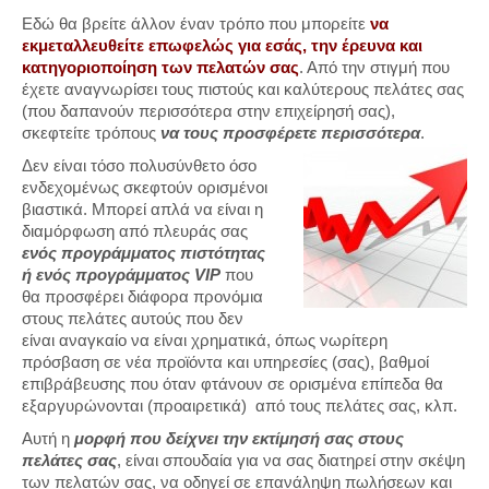
Εδώ θα βρείτε άλλον έναν τρόπο που μπορείτε
να
εκμεταλλευθείτε επωφελώς για εσάς, την έρευνα και
κατηγοριοποίηση των πελατών σας
. Από την στιγμή που
έχετε αναγνωρίσει τους πιστούς και καλύτερους πελάτες σας
(που δαπανούν περισσότερα στην επιχείρησή σας),
σκεφτείτε τρόπους
να τους προσφέρετε περισσότερα
.
Δεν είναι τόσο πολυσύνθετο όσο
ενδεχομένως σκεφτούν ορισμένοι
βιαστικά. Μπορεί απλά να είναι η
διαμόρφωση από πλευράς σας
ενός προγράμματος πιστότητας
ή ενός προγράμματος VIP
που
θα προσφέρει διάφορα προνόμια
στους πελάτες αυτούς που δεν
είναι αναγκαίο να είναι χρηματικά, όπως νωρίτερη
πρόσβαση σε νέα προϊόντα και υπηρεσίες (σας), βαθμοί
επιβράβευσης που όταν φτάνουν σε ορισμένα επίπεδα θα
εξαργυρώνονται (προαιρετικά) από τους πελάτες σας, κλπ.
Αυτή η
μορφή που δείχνει την εκτίμησή σας στους
πελάτες σας
, είναι σπουδαία για να σας διατηρεί στην σκέψη
των πελατών σας, να οδηγεί σε επανάληψη πωλήσεων και