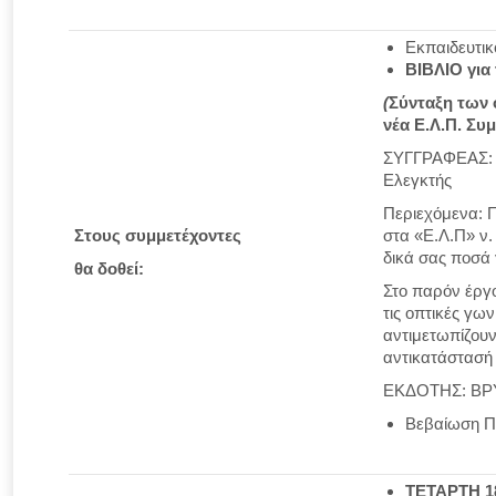
Εκπαιδευτικ
ΒΙΒΛΙΟ για
(
Σύνταξη των 
νέα Ε.Λ.Π. Συ
ΣΥΓΓΡΑΦΕΑΣ: Σ
Ελεγκτής
Περιεχόμενα: 
Στους συμμετέχοντες
στα «Ε.Λ.Π» ν.
δικά σας ποσά 
θα δοθεί:
Στο παρόν έργο
τις οπτικές γω
αντιμετωπίζουν
αντικατάστασή 
ΕΚΔΟΤΗΣ: ΒΡΥ
Βεβαίωση Π
ΤΕΤΑΡΤΗ 18/