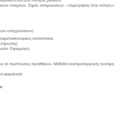
κμισθωτή και από πλευράς μισθωτή
κών στοιχείων. Ζημιές απομειώσεων – επιμετρήσεις στην εύλογη α
σεων-υποχρεώσεων)
ρηματοοικονομικές καταστάσεις
κλήρωσης)
γματα- Εφαρμογές
εις σε περιπτώσεις προσθηκών. Μέθοδοι αναπροσαρμογής ανατίμη
νη φορολογία
α: