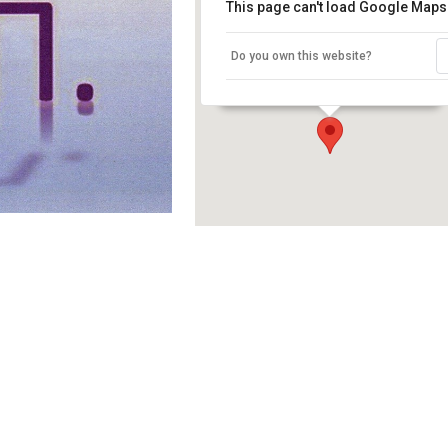
This page can't load Google Maps 
DIVANI PALACE ACROPOLIS HOTEL
Do you own this website?
ΠΑΡΘΕΝΩΝΟΣ 19-25 - ΑΘΗΝΑ
Events