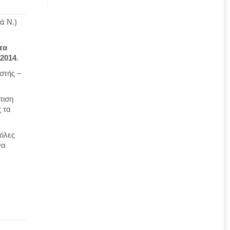
ά Ν.)
τα
/2014
.
στής –
τιση
ς τα
 όλες
να