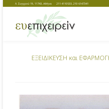
Λ. Συγγρού 19, 11743, Αθήνα
211 4110533, 210 6147341
ΕΞΕΙΔΙΚΕΥΣΗ και ΕΦΑΡΜΟΓΗ
You are here: