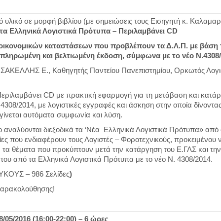
ό υλικό σε μορφή βιβλίου (με σημειώσεις τους Εισηγητή κ. Καλαμαρ
 τα Ελληνικά Λογιστικά Πρότυπα
– Περιλαμβάνει
CD
οικονομικών καταστάσεων που προβλέπουν τα Δ.Λ.Π. με βάση 
μπληρωμένη και βελτιωμένη έκδοση, σύμφωνα με το νέο Ν.4308
ΑΚΕΛΛΗΣ Ε., Καθηγητής Παντείου Πανεπιστημίου, Ορκωτός Λογι
Περιλαμβάνει CD με πρακτική εφαρμογή για τη μετάβαση και κατάρ
 4308/2014, με λογιστικές εγγραφές και άσκηση στην οποία δίνοντα
γίνεται αυτόματα συμφωνία και λύση.
 αναλύονται διεξοδικά τα ‘Νέα Ελληνικά Λογιστικά Πρότυπα» από
νίες που ενδιαφέρουν τους Λογιστές – Φοροτεχνικούς, προκειμένου 
 τα θέματα που προκύπτουν μετά την κατάργηση του Ε.ΓΛΣ και την
του από τα Ελληνικά Λογιστικά Πρότυπα με το νέο Ν. 4308/2014.
ΚΟΥΣ – 986 Σελίδες
)
αρακολούθησης!
05/2016 (16:00-22:00) – 6 ώρες